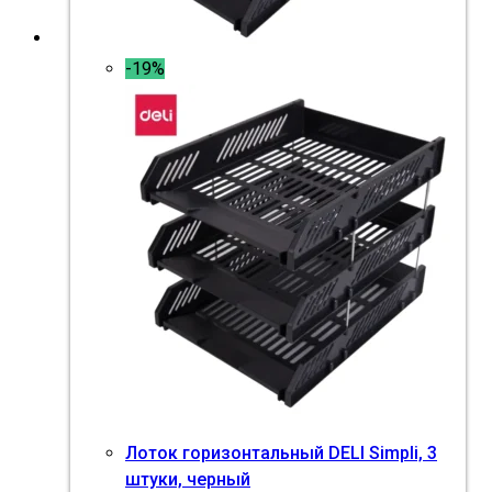
-19%
Лоток горизонтальный DELI Simpli, 3
штуки, черный