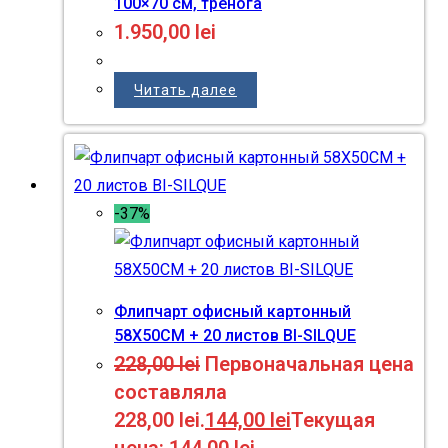
100×70 см, тренога
1.950,00
lei
Читать далее
-37%
Флипчарт офисный картонный
58X50CM + 20 листов BI-SILQUE
228,00
lei
Первоначальная цена
составляла
228,00 lei.
144,00
lei
Текущая
цена: 144,00 lei.