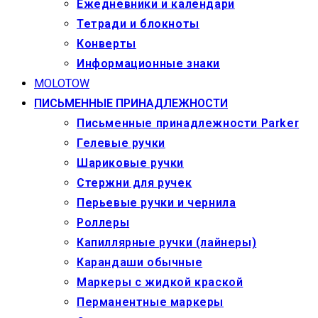
Ежедневники и календари
Тетради и блокноты
Конверты
Информационные знаки
MOLOTOW
ПИСЬМЕННЫЕ ПРИНАДЛЕЖНОСТИ
Письменные принадлежности Parker
Гелевые ручки
Шариковые ручки
Стержни для ручек
Перьевые ручки и чернила
Роллеры
Капиллярные ручки (лайнеры)
Карандаши обычные
Маркеры c жидкой краской
Перманентные маркеры