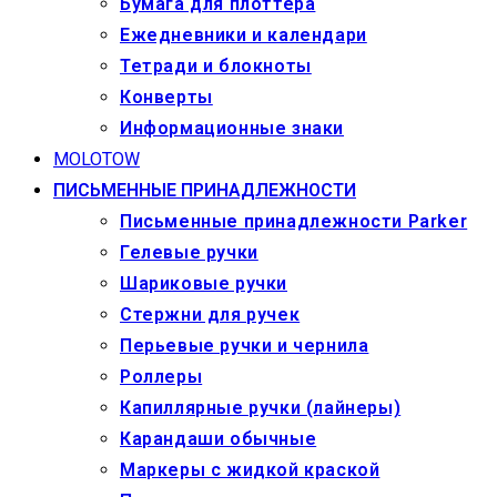
Бумага для плоттера
Ежедневники и календари
Тетради и блокноты
Конверты
Информационные знаки
MOLOTOW
ПИСЬМЕННЫЕ ПРИНАДЛЕЖНОСТИ
Письменные принадлежности Parker
Гелевые ручки
Шариковые ручки
Стержни для ручек
Перьевые ручки и чернила
Роллеры
Капиллярные ручки (лайнеры)
Карандаши обычные
Маркеры c жидкой краской