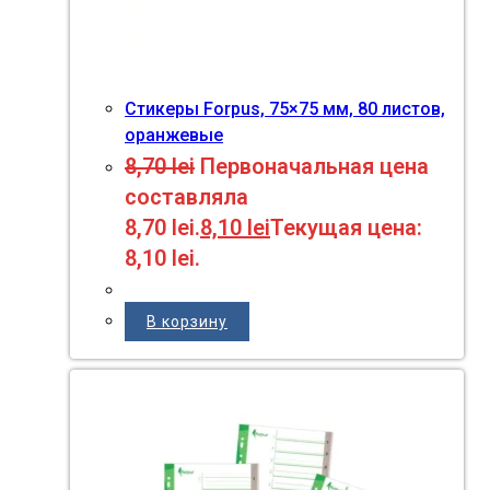
Стикеры Forpus, 75×75 мм, 80 листов,
оранжевые
8,70
lei
Первоначальная цена
составляла
8,70 lei.
8,10
lei
Текущая цена:
8,10 lei.
В корзину