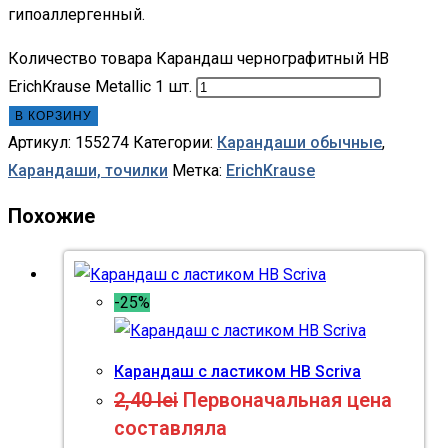
гипоаллергенный.
Количество товара Карандаш чернографитный HB
ErichKrause Metallic 1 шт.
В КОРЗИНУ
Артикул:
155274
Категории:
Карандаши обычные
,
Карандаши, точилки
Метка:
ErichKrause
Похожие
-25%
Карандаш с ластиком HB Scriva
2,40
lei
Первоначальная цена
составляла