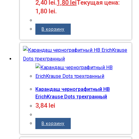
2,40 lei.
1,80
lei
Текущая цена:
1,80 lei.
В корзину
Карандаш чернографитный HB
ErichKrause Dots трехгранный
3,84
lei
В корзину