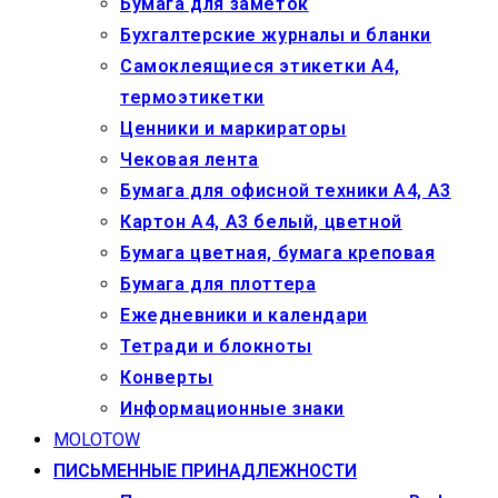
Бумага для заметок
Бухгалтерские журналы и бланки
Самоклеящиеся этикетки А4,
термоэтикетки
Ценники и маркираторы
Чековая лента
Бумага для офисной техники А4, А3
Картон А4, А3 белый, цветной
Бумага цветная, бумага креповая
Бумага для плоттера
Ежедневники и календари
Тетради и блокноты
Конверты
Информационные знаки
MOLOTOW
ПИСЬМЕННЫЕ ПРИНАДЛЕЖНОСТИ