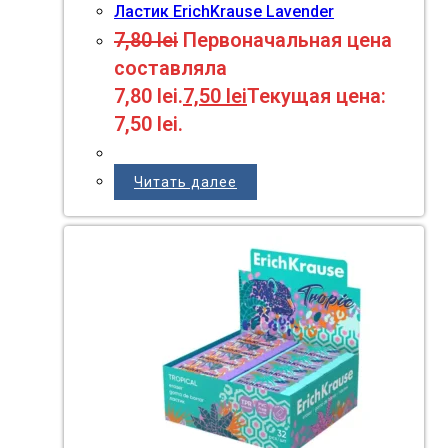
Ластик ErichKrause Lavender
7,80
lei
Первоначальная цена
составляла
7,80 lei.
7,50
lei
Текущая цена:
7,50 lei.
Читать далее