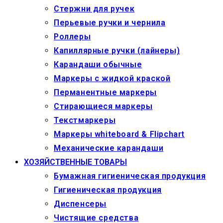
Стержни для ручек
Перьевые ручки и чернила
Роллеры
Капиллярные ручки (лайнеры)
Карандаши обычные
Маркеры c жидкой краской
Перманентные маркеры
Стирающиеся маркеры
Текстмаркеры
Маркеры whiteboard & Flipchart
Механические карандаши
ХОЗЯЙСТВЕННЫЕ ТОВАРЫ
Бумажная гигиеническая продукция
Гигиеническая продукция
Диспенсеры
Чистящие средства