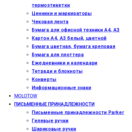
термоэтикетки
Ценники и маркираторы
Чековая лента
Бумага для офисной техники А4, А3
Картон А4, А3 белый, цветной
Бумага цветная, бумага креповая
Бумага для плоттера
Ежедневники и календари
Тетради и блокноты
Конверты
Информационные знаки
MOLOTOW
ПИСЬМЕННЫЕ ПРИНАДЛЕЖНОСТИ
Письменные принадлежности Parker
Гелевые ручки
Шариковые ручки