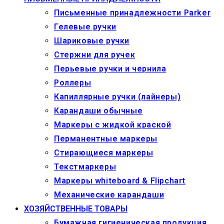
Письменные принадлежности Parker
Гелевые ручки
Шариковые ручки
Стержни для ручек
Перьевые ручки и чернила
Роллеры
Капиллярные ручки (лайнеры)
Карандаши обычные
Маркеры c жидкой краской
Перманентные маркеры
Стирающиеся маркеры
Текстмаркеры
Маркеры whiteboard & Flipchart
Механические карандаши
ХОЗЯЙСТВЕННЫЕ ТОВАРЫ
Бумажная гигиеническая продукция