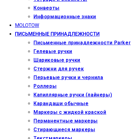
Конверты
Информационные знаки
MOLOTOW
ПИСЬМЕННЫЕ ПРИНАДЛЕЖНОСТИ
Письменные принадлежности Parker
Гелевые ручки
Шариковые ручки
Стержни для ручек
Перьевые ручки и чернила
Роллеры
Капиллярные ручки (лайнеры)
Карандаши обычные
Маркеры c жидкой краской
Перманентные маркеры
Стирающиеся маркеры
Текстмаркеры