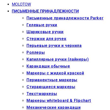
MOLOTOW
ПИСЬМЕННЫЕ ПРИНАДЛЕЖНОСТИ
Письменные принадлежности Parker
Гелевые ручки
Шариковые ручки
Стержни для ручек
Перьевые ручки и чернила
Роллеры
Капиллярные ручки (лайнеры)
Карандаши обычные
Маркеры c жидкой краской
Перманентные маркеры
Стирающиеся маркеры
Текстмаркеры
Маркеры whiteboard & Flipchart
Механические карандаши