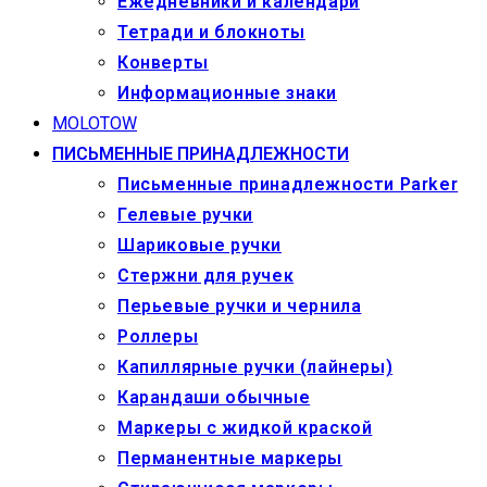
Ежедневники и календари
Тетради и блокноты
Конверты
Информационные знаки
MOLOTOW
ПИСЬМЕННЫЕ ПРИНАДЛЕЖНОСТИ
Письменные принадлежности Parker
Гелевые ручки
Шариковые ручки
Стержни для ручек
Перьевые ручки и чернила
Роллеры
Капиллярные ручки (лайнеры)
Карандаши обычные
Маркеры c жидкой краской
Перманентные маркеры