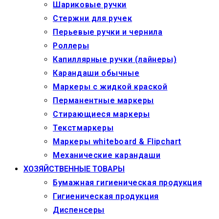
Шариковые ручки
Стержни для ручек
Перьевые ручки и чернила
Роллеры
Капиллярные ручки (лайнеры)
Карандаши обычные
Маркеры c жидкой краской
Перманентные маркеры
Стирающиеся маркеры
Текстмаркеры
Маркеры whiteboard & Flipchart
Механические карандаши
ХОЗЯЙСТВЕННЫЕ ТОВАРЫ
Бумажная гигиеническая продукция
Гигиеническая продукция
Диспенсеры