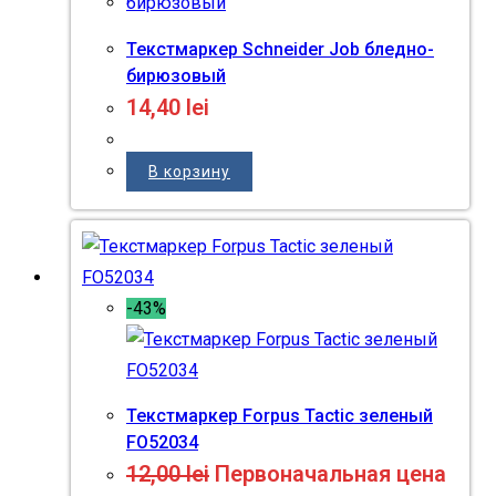
Текстмаркер Schneider Job бледно-
бирюзовый
14,40
lei
В корзину
-43%
Текстмаркер Forpus Tactic зеленый
FO52034
12,00
lei
Первоначальная цена