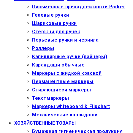
Письменные принадлежности Parker
Гелевые ручки
Шариковые ручки
Стержни для ручек
Перьевые ручки и чернила
Роллеры
Капиллярные ручки (лайнеры)
Карандаши обычные
Маркеры c жидкой краской
Перманентные маркеры
Стирающиеся маркеры
Текстмаркеры
Маркеры whiteboard & Flipchart
Механические карандаши
ХОЗЯЙСТВЕННЫЕ ТОВАРЫ
Бумажная гигиеническая продукция