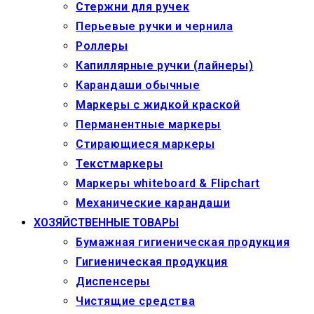
Стержни для ручек
Перьевые ручки и чернила
Роллеры
Капиллярные ручки (лайнеры)
Карандаши обычные
Маркеры c жидкой краской
Перманентные маркеры
Стирающиеся маркеры
Текстмаркеры
Маркеры whiteboard & Flipchart
Механические карандаши
ХОЗЯЙСТВЕННЫЕ ТОВАРЫ
Бумажная гигиеническая продукция
Гигиеническая продукция
Диспенсеры
Чистящие средства