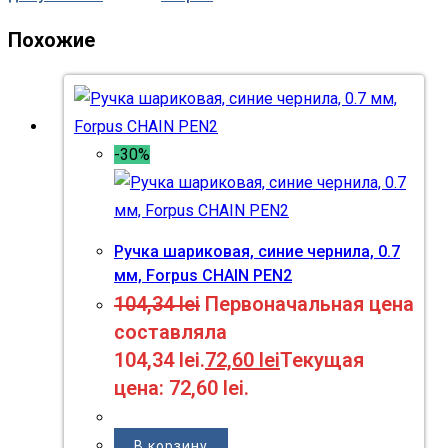
Похожие
-30%
Ручка шариковая, синие чернила, 0.7
мм, Forpus CHAIN PEN2
104,34
lei
Первоначальная цена
составляла
104,34 lei.
72,60
lei
Текущая
цена: 72,60 lei.
В корзину