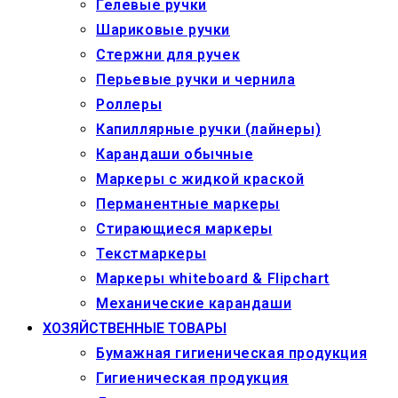
Гелевые ручки
Шариковые ручки
Стержни для ручек
Перьевые ручки и чернила
Роллеры
Капиллярные ручки (лайнеры)
Карандаши обычные
Маркеры c жидкой краской
Перманентные маркеры
Стирающиеся маркеры
Текстмаркеры
Маркеры whiteboard & Flipchart
Механические карандаши
ХОЗЯЙСТВЕННЫЕ ТОВАРЫ
Бумажная гигиеническая продукция
Гигиеническая продукция