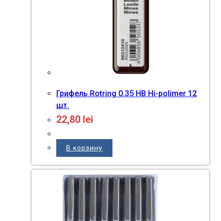
Грифель Rotring 0.35 HB Hi-polimer 12
шт.
22,80
lei
В корзину