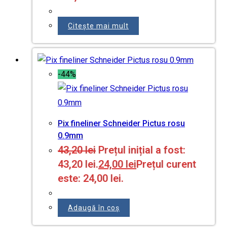
Citește mai mult
-44%
Pix fineliner Schneider Pictus rosu
0.9mm
43,20
lei
Prețul inițial a fost:
43,20 lei.
24,00
lei
Prețul curent
este: 24,00 lei.
Adaugă în coș