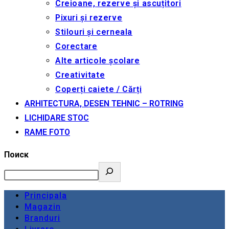
Creioane, rezerve și ascuțitori
Pixuri și rezerve
Stilouri și cerneala
Corectare
Alte articole școlare
Creativitate
Coperți caiete / Cărți
ARHITECTURA, DESEN TEHNIC – ROTRING
LICHIDARE STOC
RAME FOTO
Поиск
Principala
Magazin
Branduri