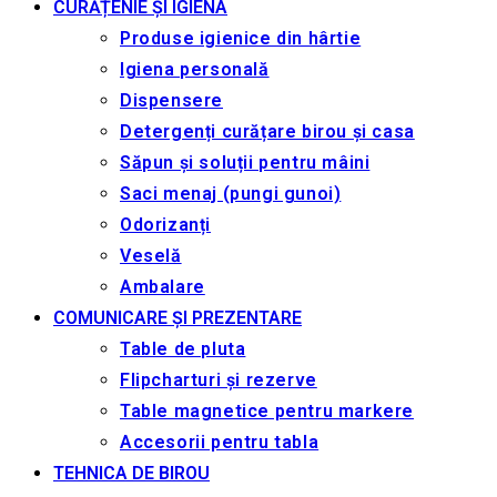
CURĂȚENIE ȘI IGIENA
Produse igienice din hârtie
Igiena personală
Dispensere
Detergenți curățare birou și casa
Săpun și soluții pentru mâini
Saci menaj (pungi gunoi)
Odorizanți
Veselă
Ambalare
COMUNICARE ȘI PREZENTARE
Table de pluta
Flipcharturi și rezerve
Table magnetice pentru markere
Accesorii pentru tabla
TEHNICA DE BIROU