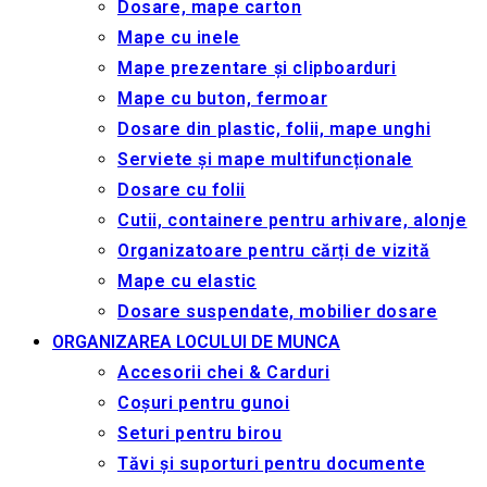
Dosare, mape carton
Mape cu inele
Mape prezentare și clipboarduri
Mape cu buton, fermoar
Dosare din plastic, folii, mape unghi
Serviete și mape multifuncționale
Dosare cu folii
Cutii, containere pentru arhivare, alonje
Organizatoare pentru cărți de vizită
Mape cu elastic
Dosare suspendate, mobilier dosare
ORGANIZAREA LOCULUI DE MUNCA
Accesorii chei & Сarduri
Coșuri pentru gunoi
Seturi pentru birou
Tăvi și suporturi pentru documente