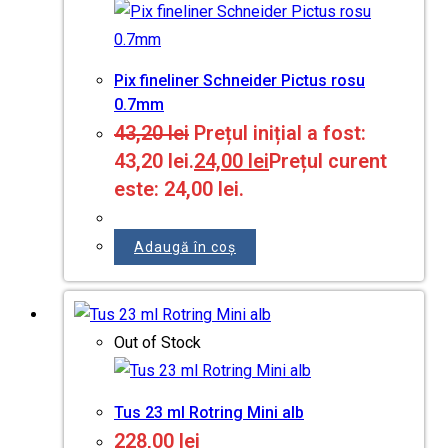
Pix fineliner Schneider Pictus rosu
0.7mm
43,20
lei
Prețul inițial a fost:
43,20 lei.
24,00
lei
Prețul curent
este: 24,00 lei.
Adaugă în coș
Out of Stock
Tus 23 ml Rotring Mini alb
228,00
lei