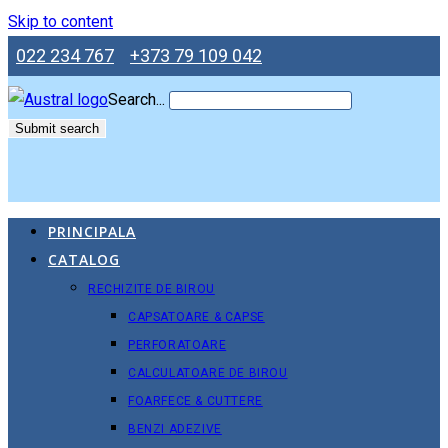
Skip to content
022 234 767
+373 79 109 042
Search...
Submit search
PRINCIPALA
CATALOG
RECHIZITE DE BIROU
CAPSATOARE & CAPSE
PERFORATOARE
CALCULATOARE DE BIROU
FOARFECE & CUTTERE
BENZI ADEZIVE