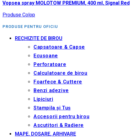
Vopsea spray MOLOTOW PREMIUM, 400 ml, Signal Red
Produse Colop
PRODUSE PENTRU OFICIU
RECHIZITE DE BIROU
Capsatoare & Capse
Ecusoane
Perforatoare
Calculatoare de birou
Foarfece & Cuttere
Benzi adezive
Lipiciuri
Stampila și Tuș
Accesorii pentru birou
Ascuțitori & Radiere
MAPE, DOSARE, ARHIVARE