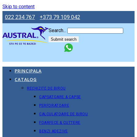
Skip to content
022 234 767
+373 79 109 042
Search...
Submit search
PRINCIPALA
CATALOG
RECHIZITE DE BIROU
CAPSATOARE & CAPSE
PERFORATOARE
CALCULATOARE DE BIROU
FOARFECE & CUTTERE
BENZI ADEZIVE