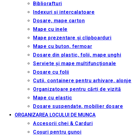
Bibliorafturi
Indexuri și intercalatoare
Dosare, mape carton
Mape cu inele
Mape prezentare și clipboarduri
Mape cu buton, fermoar
Dosare din plastic, folii, mape unghi
Serviete și mape multifuncționale
Dosare cu folii
Cutii, containere pentru arhivare, alonje
Organizatoare pentru cărți de vizită
Mape cu elastic
Dosare suspendate, mobilier dosare
ORGANIZAREA LOCULUI DE MUNCA
Accesorii chei & Сarduri
Coșuri pentru gunoi