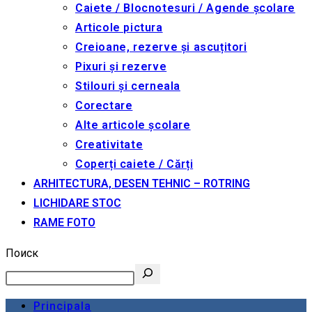
Caiete / Blocnotesuri / Agende școlare
Articole pictura
Creioane, rezerve și ascuțitori
Pixuri și rezerve
Stilouri și cerneala
Corectare
Alte articole școlare
Creativitate
Coperți caiete / Cărți
ARHITECTURA, DESEN TEHNIC – ROTRING
LICHIDARE STOC
RAME FOTO
Поиск
Principala