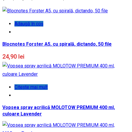
Adaugă în coș
Blocnotes Forster A5, cu spirală, dictando, 50 file
24,90
lei
Citește mai mult
Vopsea spray acrilică MOLOTOW PREMIUM 400 ml,
culoare Lavender