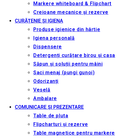
Markere whiteboard & Flipchart
Creioane mecanice și rezerve
CURĂȚENIE ȘI IGIENA
Produse igienice din hârtie
Igiena personală
Dispensere
Detergenți curățare birou și casa
Săpun și soluții pentru mâini
Saci menaj (pungi gunoi)
Odorizanți
Veselă
Ambalare
COMUNICARE ȘI PREZENTARE
Table de pluta
Flipcharturi și rezerve
Table magnetice pentru markere