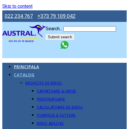
Skip to content
022 234 767
+373 79 109 042
Search...
Submit search
PRINCIPALA
CATALOG
RECHIZITE DE BIROU
CAPSATOARE & CAPSE
PERFORATOARE
CALCULATOARE DE BIROU
FOARFECE & CUTTERE
BENZI ADEZIVE