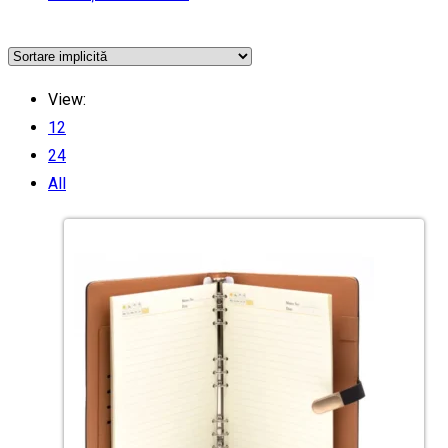
View:
12
24
All