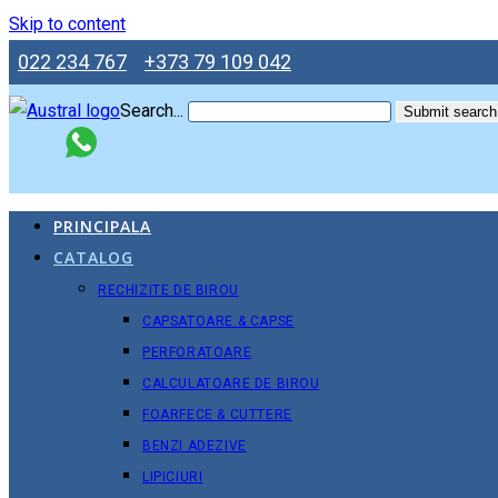
Skip to content
022 234 767
+373 79 109 042
Search...
Submit search
PRINCIPALA
CATALOG
RECHIZITE DE BIROU
CAPSATOARE & CAPSE
PERFORATOARE
CALCULATOARE DE BIROU
FOARFECE & CUTTERE
BENZI ADEZIVE
LIPICIURI