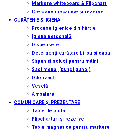
Markere whiteboard & Flipchart
Creioane mecanice și rezerve
CURĂȚENIE ȘI IGIENA
Produse igienice din hârtie
Igiena personală
Dispensere
Detergenți curățare birou și casa
Săpun și soluții pentru mâini
Saci menaj (pungi gunoi)
Odorizanți
Veselă
Ambalare
COMUNICARE ȘI PREZENTARE
Table de pluta
Flipcharturi și rezerve
Table magnetice pentru markere