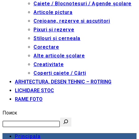
Caiete / Blocnotesuri / Agende școlare
Articole pictura
Creioane, rezerve și ascuțitori
Pixuri și rezerve
Stilouri și cerneala
Corectare
Alte articole școlare
Creativitate
Coperți caiete / Cărți
ARHITECTURA, DESEN TEHNIC – ROTRING
LICHIDARE STOC
RAME FOTO
Поиск
Principala