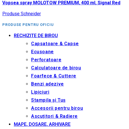
Vopsea spray MOLOTOW PREMIUM, 400 ml, Signal Red
Produse Schneider
PRODUSE PENTRU OFICIU
RECHIZITE DE BIROU
Capsatoare & Capse
Ecusoane
Perforatoare
Calculatoare de birou
Foarfece & Cuttere
Benzi adezive
Lipiciuri
Stampila și Tuș
Accesorii pentru birou
Ascuțitori & Radiere
MAPE, DOSARE, ARHIVARE