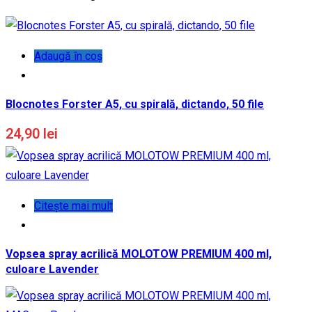
Adaugă în coș
Blocnotes Forster A5, cu spirală, dictando, 50 file
24,90
lei
Citește mai mult
Vopsea spray acrilică MOLOTOW PREMIUM 400 ml,
culoare Lavender