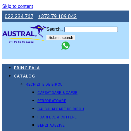
Skip to content
022 234 767
+373 79 109 042
Search...
Submit search
PRINCIPALA
CATALOG
RECHIZITE DE BIROU
CAPSATOARE & CAPSE
PERFORATOARE
CALCULATOARE DE BIROU
FOARFECE & CUTTERE
BENZI ADEZIVE