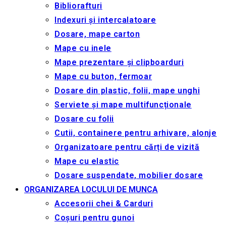
Bibliorafturi
Indexuri și intercalatoare
Dosare, mape carton
Mape cu inele
Mape prezentare și clipboarduri
Mape cu buton, fermoar
Dosare din plastic, folii, mape unghi
Serviete și mape multifuncționale
Dosare cu folii
Cutii, containere pentru arhivare, alonje
Organizatoare pentru cărți de vizită
Mape cu elastic
Dosare suspendate, mobilier dosare
ORGANIZAREA LOCULUI DE MUNCA
Accesorii chei & Сarduri
Coșuri pentru gunoi