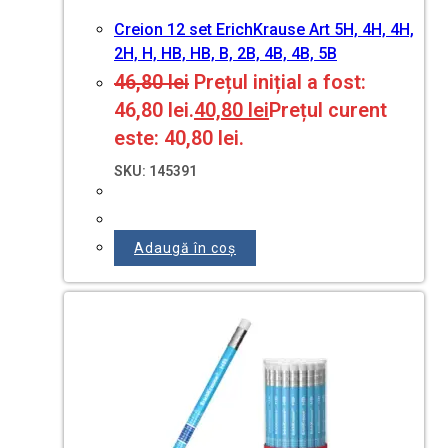
Creion 12 set ErichKrause Art 5H, 4H, 4H,
2H, H, HB, HB, B, 2B, 4B, 4B, 5B
46,80
lei
Prețul inițial a fost:
46,80 lei.
40,80
lei
Prețul curent
este: 40,80 lei.
SKU: 145391
Adaugă în coș