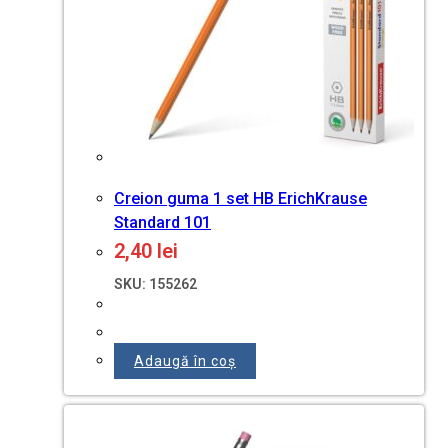
Creion guma 1 set HB ErichKrause
Standard 101
2,40
lei
SKU: 155262
Adaugă în coș