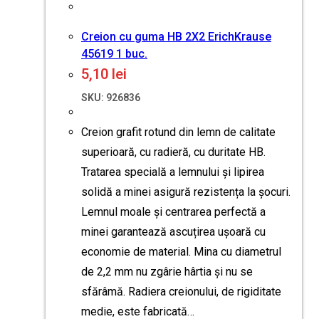
Creion cu guma HB 2X2 ErichKrause
45619 1 buc.
5,10
lei
SKU: 926836
Creion grafit rotund din lemn de calitate
superioară, cu radieră, cu duritate HB.
Tratarea specială a lemnului și lipirea
solidă a minei asigură rezistența la șocuri.
Lemnul moale și centrarea perfectă a
minei garantează ascuțirea ușoară cu
economie de material. Mina cu diametrul
de 2,2 mm nu zgârie hârtia și nu se
sfărâmă. Radiera creionului, de rigiditate
medie, este fabricată…