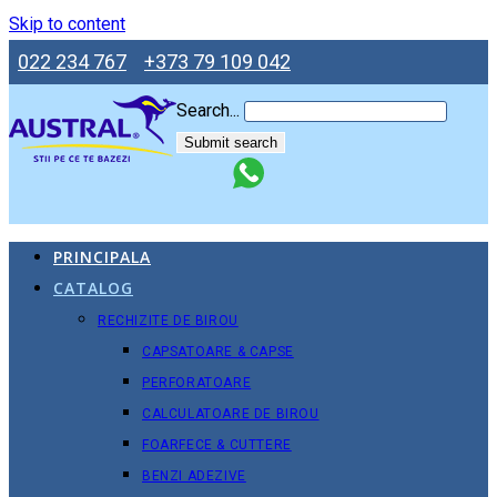
Skip to content
022 234 767
+373 79 109 042
Search...
Submit search
PRINCIPALA
CATALOG
RECHIZITE DE BIROU
CAPSATOARE & CAPSE
PERFORATOARE
CALCULATOARE DE BIROU
FOARFECE & CUTTERE
BENZI ADEZIVE