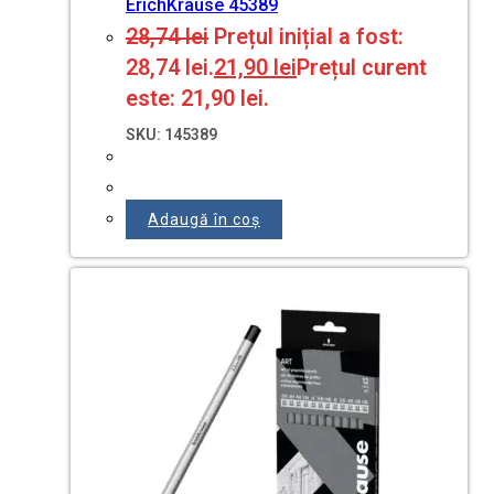
ErichKrause 45389
28,74
lei
Prețul inițial a fost:
28,74 lei.
21,90
lei
Prețul curent
este: 21,90 lei.
SKU: 145389
Adaugă în coș