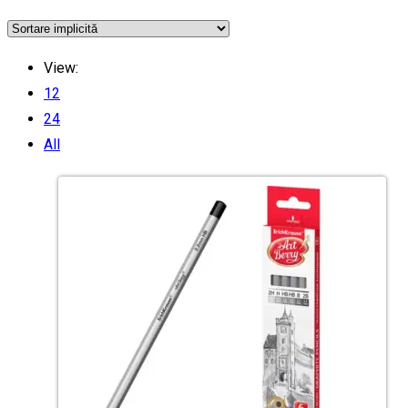
View:
12
24
All