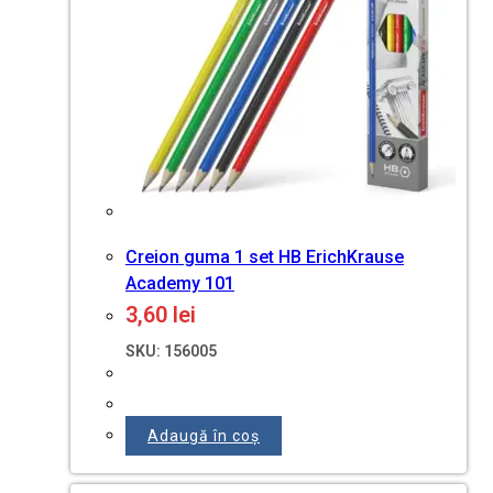
Creion guma 1 set HB ErichKrause
Academy 101
3,60
lei
SKU: 156005
Adaugă în coș