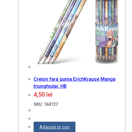
Creion fara guma ErichKrause Manga
triunghiular, HB
4,50
lei
SKU: 160727
Adaugă în coș