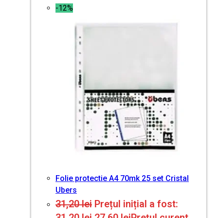
-12%
Folie protectie A4 70mk 25 set Cristal
Ubers
31,20
lei
Prețul inițial a fost:
31,20 lei.
27,60
lei
Prețul curent