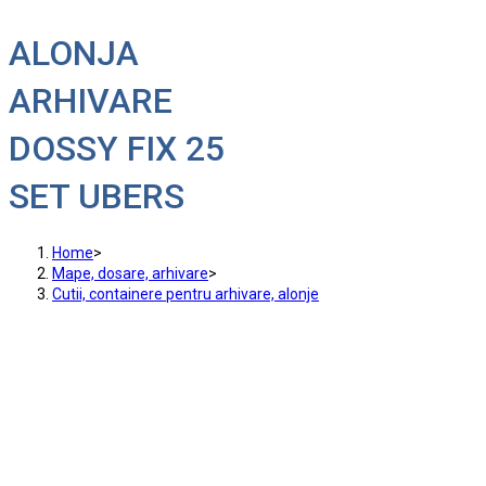
ALONJA
ARHIVARE
DOSSY FIX 25
SET UBERS
Home
>
Mape, dosare, arhivare
>
Cutii, containere pentru arhivare, alonje