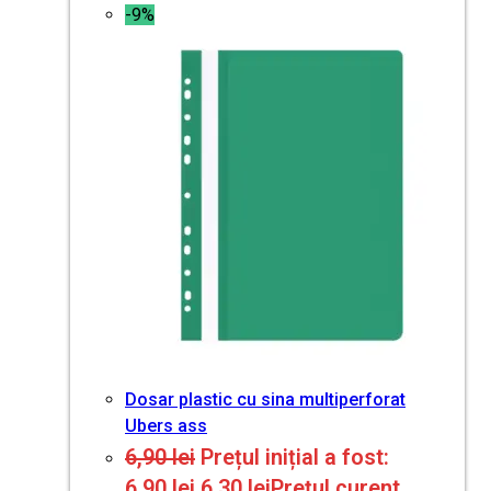
-9%
Dosar plastic cu sina multiperforat
Ubers ass
6,90
lei
Prețul inițial a fost:
6,90 lei.
6,30
lei
Prețul curent