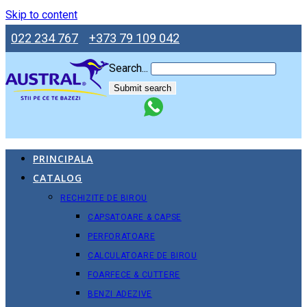
Skip to content
022 234 767
+373 79 109 042
Search...
Submit search
PRINCIPALA
CATALOG
RECHIZITE DE BIROU
CAPSATOARE & CAPSE
PERFORATOARE
CALCULATOARE DE BIROU
FOARFECE & CUTTERE
BENZI ADEZIVE