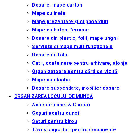
Dosare, mape carton
Mape cu inele
Mape prezentare și clipboarduri
Mape cu buton, fermoar
Dosare din plastic, folii, mape unghi
Serviete și mape multifuncționale
Dosare cu folii
Cutii, containere pentru arhivare, alonje
Organizatoare pentru cărți de vizită
Mape cu elastic
Dosare suspendate, mobilier dosare
ORGANIZAREA LOCULUI DE MUNCA
Accesorii chei & Сarduri
Coșuri pentru gunoi
Seturi pentru birou
Tăvi și suporturi pentru documente