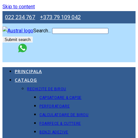
Skip to content
022 234 767
+373 79 109 042
Search...
Submit search
PRINCIPALA
CATALOG
RECHIZITE DE BIROU
CAPSATOARE & CAPSE
PERFORATOARE
CALCULATOARE DE BIROU
FOARFECE & CUTTERE
BENZI ADEZIVE