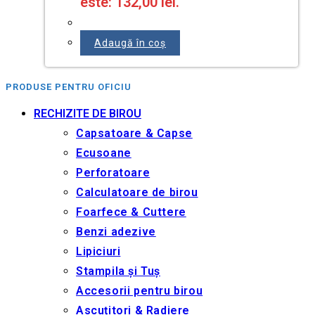
este: 132,00 lei.
Adaugă în coș
PRODUSE PENTRU OFICIU
RECHIZITE DE BIROU
Capsatoare & Capse
Ecusoane
Perforatoare
Calculatoare de birou
Foarfece & Cuttere
Benzi adezive
Lipiciuri
Stampila și Tuș
Accesorii pentru birou
Ascuțitori & Radiere