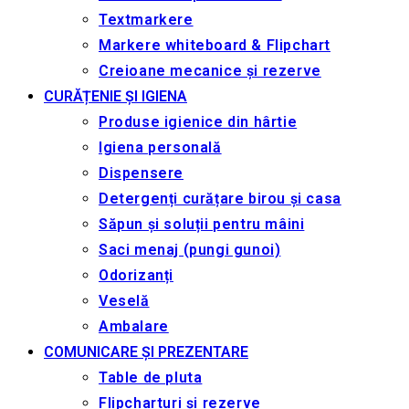
Textmarkere
Markere whiteboard & Flipchart
Creioane mecanice și rezerve
CURĂȚENIE ȘI IGIENA
Produse igienice din hârtie
Igiena personală
Dispensere
Detergenți curățare birou și casa
Săpun și soluții pentru mâini
Saci menaj (pungi gunoi)
Odorizanți
Veselă
Ambalare
COMUNICARE ȘI PREZENTARE
Table de pluta
Flipcharturi și rezerve