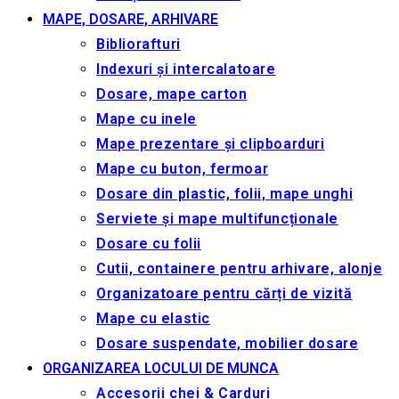
MAPE, DOSARE, ARHIVARE
Bibliorafturi
Indexuri și intercalatoare
Dosare, mape carton
Mape cu inele
Mape prezentare și clipboarduri
Mape cu buton, fermoar
Dosare din plastic, folii, mape unghi
Serviete și mape multifuncționale
Dosare cu folii
Cutii, containere pentru arhivare, alonje
Organizatoare pentru cărți de vizită
Mape cu elastic
Dosare suspendate, mobilier dosare
ORGANIZAREA LOCULUI DE MUNCA
Accesorii chei & Сarduri