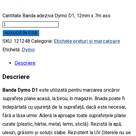
Cantitate Banda adeziva Dymo D1, 12mm x 7m ass
ADAUGĂ ÎN COȘ
SKU:
121248
Categorie:
Etichete preturi și marcatoare
Etichetă:
Dymo
Descriere
Descriere
Banda Dymo D1
este utilizată pentru marcarea oricăror
suprafețe plane acasă, la birou, în magazin. Bnada poate fi
îndepărtată cu ușurință de la suprafață, dacă este necesar,
fără a lăsa urme. Aderă la aproape toate suprafețele plane
curate (plastic, hârtie, metal, lemn, sticlă). Rezistă la apă,
uleiuri, grăsimi și soluții slabe. Rezistent la UV (literele nu se