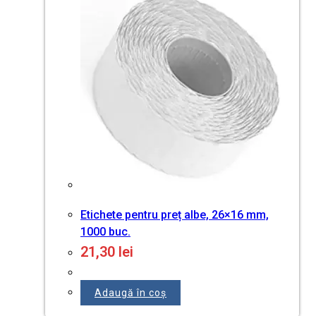
Etichete pentru preț albe, 26×16 mm,
1000 buc.
21,30
lei
Adaugă în coș