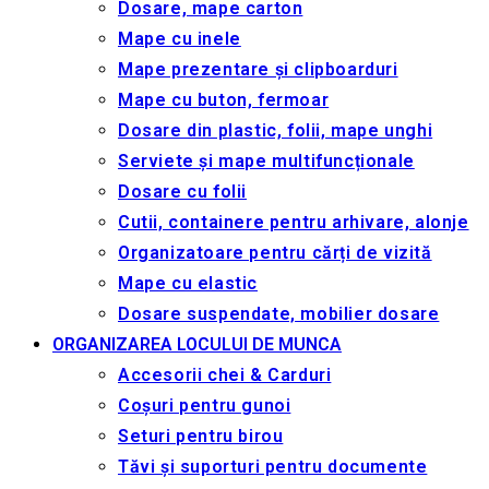
Dosare, mape carton
Mape cu inele
Mape prezentare și clipboarduri
Mape cu buton, fermoar
Dosare din plastic, folii, mape unghi
Serviete și mape multifuncționale
Dosare cu folii
Cutii, containere pentru arhivare, alonje
Organizatoare pentru cărți de vizită
Mape cu elastic
Dosare suspendate, mobilier dosare
ORGANIZAREA LOCULUI DE MUNCA
Accesorii chei & Сarduri
Coșuri pentru gunoi
Seturi pentru birou
Tăvi și suporturi pentru documente