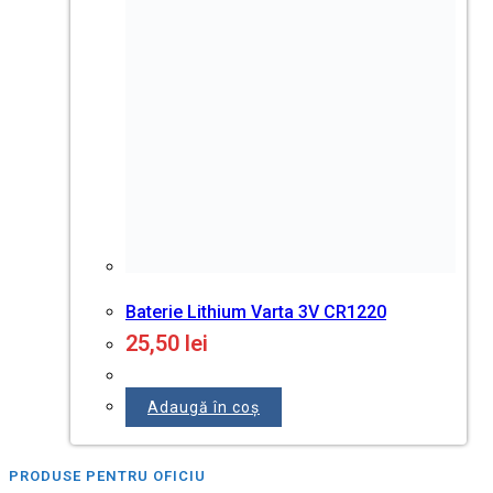
Plicuri
Semne informative
MOLOTOW
INSTRUMENTE DE SCRIS
Instrumente de scris Parker
Pixuri cu gel
Pixuri cu pasta
Rezerve pentru pixuri
Stilouri & Сerneala
Rollere
Linere
Creioane simple
Markere cu vopsea
Markere permanente
Markere nonpermanente
Textmarkere