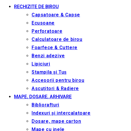
Markere whiteboard & Flipchart
Creioane mecanice și rezerve
CURĂȚENIE ȘI IGIENA
Produse igienice din hârtie
Igiena personală
Dispensere
Detergenți curățare birou și casa
Săpun și soluții pentru mâini
Saci menaj (pungi gunoi)
Odorizanți
Veselă
Ambalare
COMUNICARE ȘI PREZENTARE
Table de pluta
Flipcharturi și rezerve
Table magnetice pentru markere