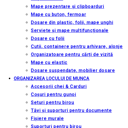
Accesorii pentru tabla
TEHNICA DE BIROU
Distrugătoare
Mașini de legat spirale și accesorii
Baterii și acumulatoare
Accesorii pentru îndosariere
Laminatoare și accesorii pentru laminare
Ghilotine
Calculatoare de birou
FOTOLII DE BIROU
CADOURI DE LUX
ȘCOALA, CREATIVITATE & HOBBY
Plastilina
Creioane colorate, carioci
Penare
Ghiozdane