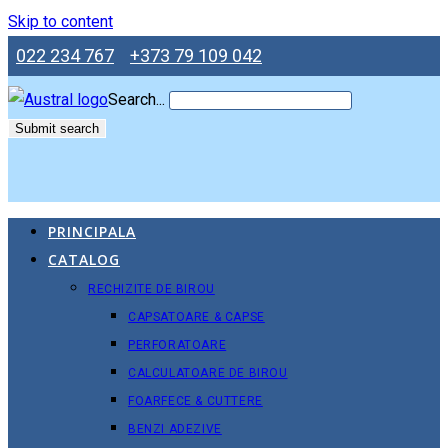
Skip to content
022 234 767
+373 79 109 042
Search...
Submit search
PRINCIPALA
CATALOG
RECHIZITE DE BIROU
CAPSATOARE & CAPSE
PERFORATOARE
CALCULATOARE DE BIROU
FOARFECE & CUTTERE
BENZI ADEZIVE