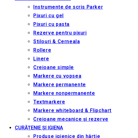
Principala
Magazin
Branduri
Livrare
Noutăți
Contacte
Chișinău, str. S. Lazo 17/1
022 234 767
+373 79
109 042
×
Cart