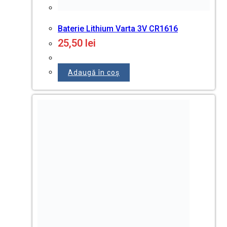
Adaugă în coș
PRODUSE PENTRU OFICIU
RECHIZITE DE BIROU
Capsatoare & Capse
Ecusoane
Perforatoare
Calculatoare de birou
Foarfece & Cuttere
Benzi adezive
Lipiciuri
Stampila și Tuș
Accesorii pentru birou
Ascuțitori & Radiere
MAPE, DOSARE, ARHIVARE