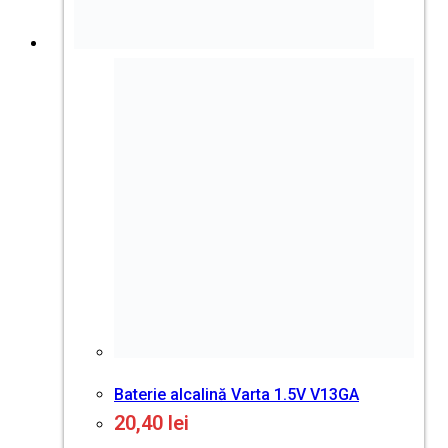
Bibliorafturi
Indexuri și intercalatoare
Dosare, mape carton
Mape cu inele
Mape prezentare și clipboarduri
Mape cu buton, fermoar
Dosare din plastic, folii, mape unghi
Serviete și mape multifuncționale
Dosare cu folii
Cutii, containere pentru arhivare, alonje
Organizatoare pentru cărți de vizită
Mape cu elastic
Dosare suspendate, mobilier dosare
ORGANIZAREA LOCULUI DE MUNCA
Accesorii chei & Сarduri
Coșuri pentru gunoi