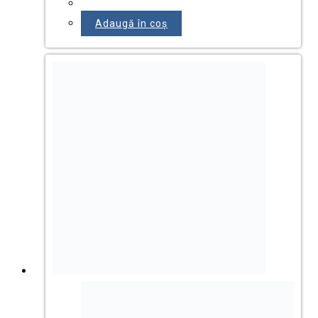
Seturi pentru birou
Tăvi și suporturi pentru documente
Fișiere murale
Suporturi pentru birou
HÂRTIE ȘI ARTICOLE HÂRTIE
Cuburi notițe, notesuri adezive
Registre și formulare contabile
Etichete A4, etichete termice
Etichete preturi și marcatoare
Role aparat casa
Hârtie pentru tehnica de birou A4, A3
Carton A4, A3 alb, color
Hârtie color, hârtie creponata
Hârtie în role pentru plottere
Agende & Calendare
Caiete / Blocnotesuri / Agende