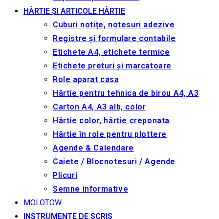
Caiete / Blocnotesuri / Agende școlare
Articole pictura
Creioane, rezerve și ascuțitori
Pixuri și rezerve
Stilouri și cerneala
Corectare
Alte articole școlare
Creativitate
Coperți caiete / Cărți
ARHITECTURA, DESEN TEHNIC – ROTRING
LICHIDARE STOC
RAME FOTO
Поиск