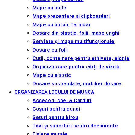
Mape cu inele
Mape prezentare și clipboarduri
Mape cu buton, fermoar
Dosare din plastic, folii, mape unghi
Serviete și mape multifuncționale
Dosare cu folii
Cutii, containere pentru arhivare, alonje
Organizatoare pentru cărți de vizită
Mape cu elastic
Dosare suspendate, mobilier dosare
ORGANIZAREA LOCULUI DE MUNCA
Accesorii chei & Сarduri
Coșuri pentru gunoi
Seturi pentru birou
Tăvi și suporturi pentru documente
Fișiere murale