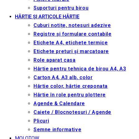
Suporturi pentru birou
HÂRTIE ȘI ARTICOLE HÂRTIE
Cuburi notițe, notesuri adezive
Registre și formulare contabile
Etichete A4, etichete termice
Etichete preturi și marcatoare
Role aparat casa
Hârtie pentru tehnica de birou A4, A3
Carton A4, A3 alb, color
Hârtie color, hârtie creponata
Hârtie în role pentru plottere
Agende & Calendare
Caiete / Blocnotesuri / Agende
Plicuri
Semne informative
MOLOTOW