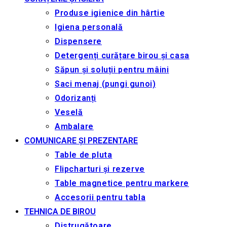
Produse igienice din hârtie
Igiena personală
Dispensere
Detergenți curățare birou și casa
Săpun și soluții pentru mâini
Saci menaj (pungi gunoi)
Odorizanți
Veselă
Ambalare
COMUNICARE ȘI PREZENTARE
Table de pluta
Flipcharturi și rezerve
Table magnetice pentru markere
Accesorii pentru tabla
TEHNICA DE BIROU
Distrugătoare