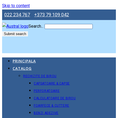
Skip to content
022 234 767
+373 79 109 042
Search...
Submit search
PRINCIPALA
CATALOG
RECHIZITE DE BIROU
CAPSATOARE & CAPSE
PERFORATOARE
CALCULATOARE DE BIROU
FOARFECE & CUTTERE
BENZI ADEZIVE