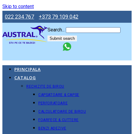
Skip to content
022 234 767
+373 79 109 042
Search...
Submit search
PRINCIPALA
CATALOG
RECHIZITE DE BIROU
CAPSATOARE & CAPSE
PERFORATOARE
CALCULATOARE DE BIROU
FOARFECE & CUTTERE
BENZI ADEZIVE