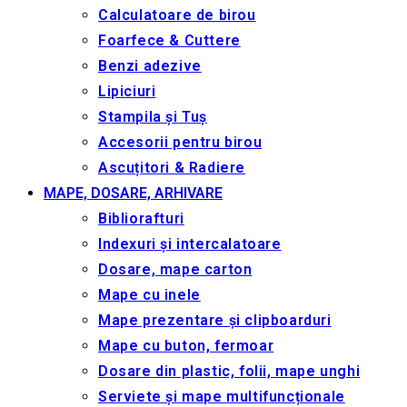
Calculatoare de birou
Foarfece & Cuttere
Benzi adezive
Lipiciuri
Stampila și Tuș
Accesorii pentru birou
Ascuțitori & Radiere
MAPE, DOSARE, ARHIVARE
Bibliorafturi
Indexuri și intercalatoare
Dosare, mape carton
Mape cu inele
Mape prezentare și clipboarduri
Mape cu buton, fermoar
Dosare din plastic, folii, mape unghi
Serviete și mape multifuncționale