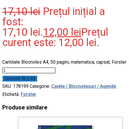
17,10
lei
Prețul inițial a
fost:
17,10 lei.
12,00
lei
Prețul
curent este: 12,00 lei.
Cantitate Blocnotes A4, 50 pagini, matematica, capsat, Forster
ADAUGĂ ÎN COȘ
SKU:
178199
Categorie:
Caiete / Blocnotesuri / Agende
Etichetă:
Forster
Produse similare