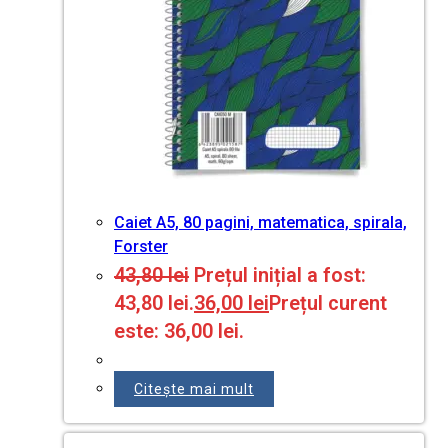
Caiet A5, 80 pagini, matematica, spirala,
Forster
43,80
lei
Prețul inițial a fost:
43,80 lei.
36,00
lei
Prețul curent
este: 36,00 lei.
Citește mai mult