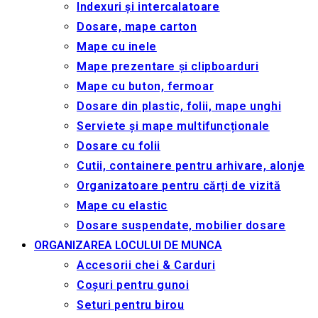
Indexuri și intercalatoare
Dosare, mape carton
Mape cu inele
Mape prezentare și clipboarduri
Mape cu buton, fermoar
Dosare din plastic, folii, mape unghi
Serviete și mape multifuncționale
Dosare cu folii
Cutii, containere pentru arhivare, alonje
Organizatoare pentru cărți de vizită
Mape cu elastic
Dosare suspendate, mobilier dosare
ORGANIZAREA LOCULUI DE MUNCA
Accesorii chei & Сarduri
Coșuri pentru gunoi
Seturi pentru birou