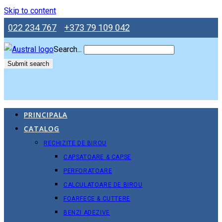
Skip to content
022 234 767
+373 79 109 042
Search...
Submit search
PRINCIPALA
CATALOG
RECHIZITE DE BIROU
CAPSATOARE & CAPSE
PERFORATOARE
CALCULATOARE DE BIROU
FOARFECE & CUTTERE
BENZI ADEZIVE