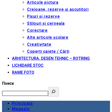
Articole pictura
Creioane, rezerve și ascuțitori
Pixuri și rezerve
Stilouri și cerneala
Corectare
Alte articole școlare
Creativitate
Coperți caiete / Cărți
ARHITECTURA, DESEN TEHNIC – ROTRING
LICHIDARE STOC
RAME FOTO
Поиск
Principala
Magazin