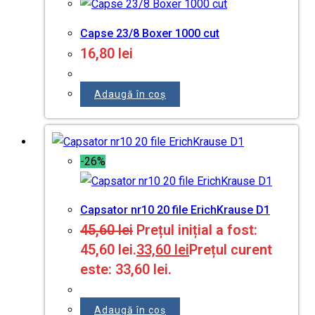
Capse 23/8 Boxer 1000 cut
16,80
lei
Adaugă în coș
-26%
Capsator nr10 20 file ErichKrause D1
45,60
lei
Prețul inițial a fost:
45,60 lei.
33,60
lei
Prețul curent
este: 33,60 lei.
Adaugă în coș