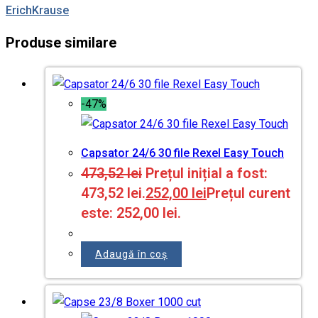
ErichKrause
Produse similare
-47%
Capsator 24/6 30 file Rexel Easy Touch
473,52
lei
Prețul inițial a fost:
473,52 lei.
252,00
lei
Prețul curent
este: 252,00 lei.
Adaugă în coș