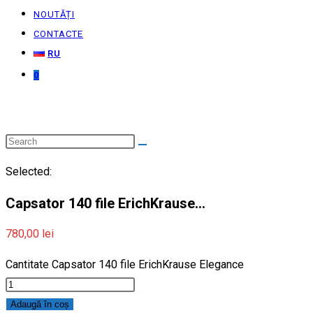
NOUTĂȚI
CONTACTE
RU
0
Selected:
Capsator 140 file ErichKrause…
780,00
lei
Cantitate Capsator 140 file ErichKrause Elegance
Adaugă în coș