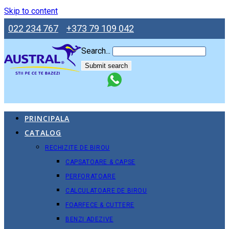
Skip to content
022 234 767
+373 79 109 042
Search...
Submit search
PRINCIPALA
CATALOG
RECHIZITE DE BIROU
CAPSATOARE & CAPSE
PERFORATOARE
CALCULATOARE DE BIROU
FOARFECE & CUTTERE
BENZI ADEZIVE