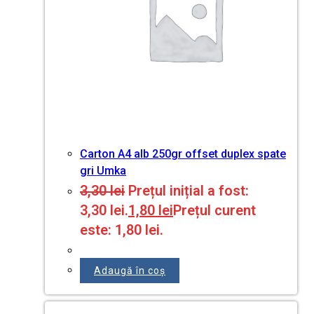
Carton A4 alb 250gr offset duplex spate
gri Umka
3,30
lei
Prețul inițial a fost:
3,30 lei.
1,80
lei
Prețul curent
este: 1,80 lei.
Adaugă în coș