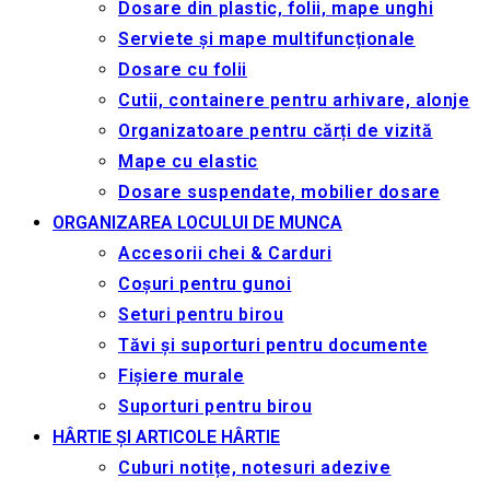
Dosare din plastic, folii, mape unghi
Serviete și mape multifuncționale
Dosare cu folii
Cutii, containere pentru arhivare, alonje
Organizatoare pentru cărți de vizită
Mape cu elastic
Dosare suspendate, mobilier dosare
ORGANIZAREA LOCULUI DE MUNCA
Accesorii chei & Сarduri
Coșuri pentru gunoi
Seturi pentru birou
Tăvi și suporturi pentru documente
Fișiere murale
Suporturi pentru birou
HÂRTIE ȘI ARTICOLE HÂRTIE
Cuburi notițe, notesuri adezive