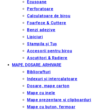
Ecusoane
Perforatoare
Calculatoare de birou
Foarfece & Cuttere
Benzi adezive
Lipiciuri
Stampila și Tuș
Accesorii pentru birou
Ascuțitori & Radiere
MAPE, DOSARE, ARHIVARE
Bibliorafturi
Indexuri și intercalatoare
Dosare, mape carton
Mape cu inele
Mape prezentare și clipboarduri
Mape cu buton, fermoar