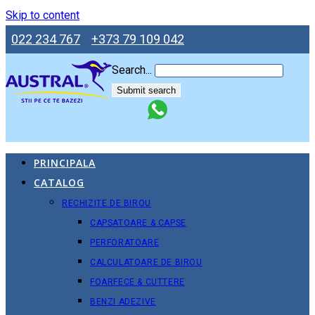
Skip to content
022 234 767
+373 79 109 042
Search...
Submit search
PRINCIPALA
CATALOG
RECHIZITE DE BIROU
CAPSATOARE & CAPSE
PERFORATOARE
CALCULATOARE DE BIROU
FOARFECE & CUTTERE
BENZI ADEZIVE