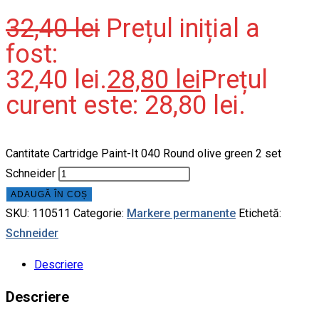
32,40
lei
Prețul inițial a
fost:
32,40 lei.
28,80
lei
Prețul
curent este: 28,80 lei.
Cantitate Cartridge Paint-It 040 Round olive green 2 set
Schneider
ADAUGĂ ÎN COȘ
SKU:
110511
Categorie:
Markere permanente
Etichetă:
Schneider
Descriere
Descriere