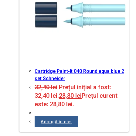
Cartridge Paint-It 040 Round aqua blue 2
set Schneider
32,40
lei
Prețul inițial a fost:
32,40 lei.
28,80
lei
Prețul curent
este: 28,80 lei.
Adaugă în coș