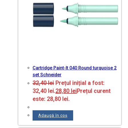
Cartridge Paint-It 040 Round turquoise 2
set Schneider
32,40
lei
Prețul inițial a fost:
32,40 lei.
28,80
lei
Prețul curent
este: 28,80 lei.
Adaugă în coș