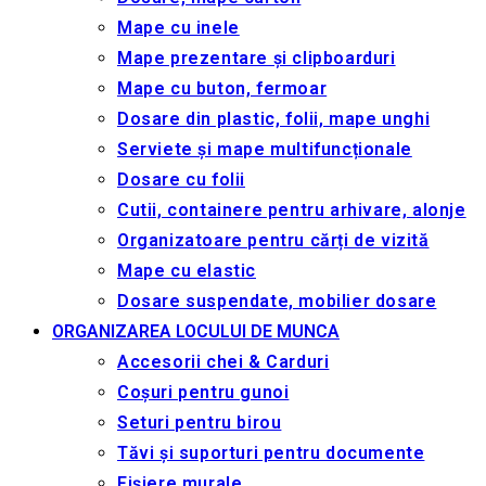
Mape cu inele
Mape prezentare și clipboarduri
Mape cu buton, fermoar
Dosare din plastic, folii, mape unghi
Serviete și mape multifuncționale
Dosare cu folii
Cutii, containere pentru arhivare, alonje
Organizatoare pentru cărți de vizită
Mape cu elastic
Dosare suspendate, mobilier dosare
ORGANIZAREA LOCULUI DE MUNCA
Accesorii chei & Сarduri
Coșuri pentru gunoi
Seturi pentru birou
Tăvi și suporturi pentru documente
Fișiere murale