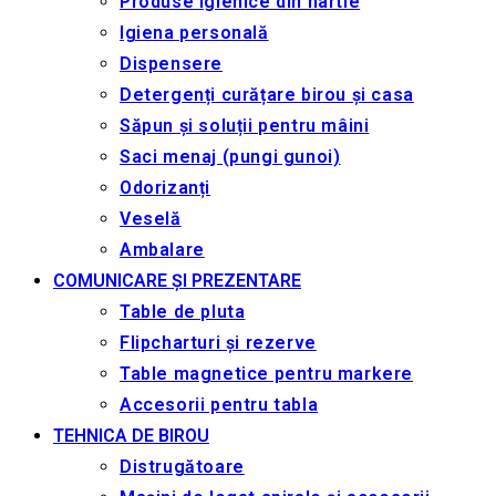
Produse igienice din hârtie
Igiena personală
Dispensere
Detergenți curățare birou și casa
Săpun și soluții pentru mâini
Saci menaj (pungi gunoi)
Odorizanți
Veselă
Ambalare
COMUNICARE ȘI PREZENTARE
Table de pluta
Flipcharturi și rezerve
Table magnetice pentru markere
Accesorii pentru tabla
TEHNICA DE BIROU
Distrugătoare