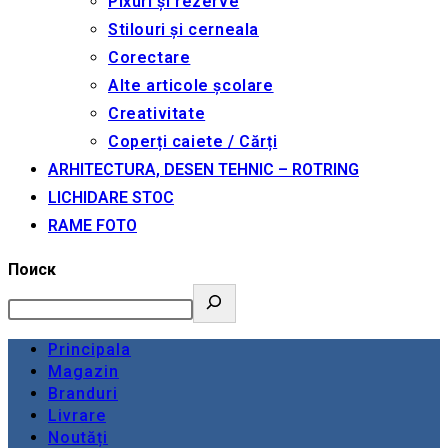
Pixuri și rezerve
Stilouri și cerneala
Corectare
Alte articole școlare
Creativitate
Coperți caiete / Cărți
ARHITECTURA, DESEN TEHNIC – ROTRING
LICHIDARE STOC
RAME FOTO
Поиск
Principala
Magazin
Branduri
Livrare
Noutăți