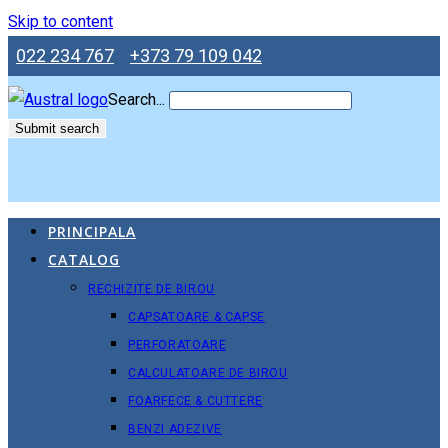
Skip to content
022 234 767
+373 79 109 042
Search...
Submit search
PRINCIPALA
CATALOG
RECHIZITE DE BIROU
CAPSATOARE & CAPSE
PERFORATOARE
CALCULATOARE DE BIROU
FOARFECE & CUTTERE
BENZI ADEZIVE