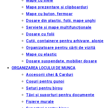
Mape cu inele
Mape prezentare și clipboarduri
Mape cu buton, fermoar
Dosare din plastic, folii, mape unghi
Serviete și mape multifuncționale
Dosare cu folii
Cutii, containere pentru arhivare, alonje
Organizatoare pentru cărți de vizită
Mape cu elastic
Dosare suspendate, mobilier dosare
ORGANIZAREA LOCULUI DE MUNCA
Accesorii chei & Сarduri
Coșuri pentru gunoi
Seturi pentru birou
Tăvi și suporturi pentru documente
Fișiere murale