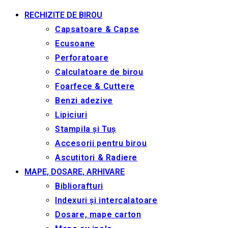
RECHIZITE DE BIROU
Capsatoare & Capse
Ecusoane
Perforatoare
Calculatoare de birou
Foarfece & Cuttere
Benzi adezive
Lipiciuri
Stampila și Tuș
Accesorii pentru birou
Ascuțitori & Radiere
MAPE, DOSARE, ARHIVARE
Bibliorafturi
Indexuri și intercalatoare
Dosare, mape carton