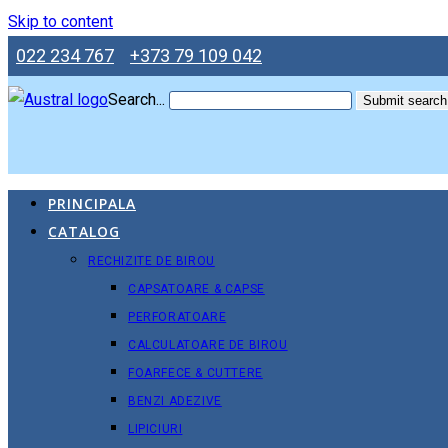
Skip to content
022 234 767
+373 79 109 042
Search...
Submit search
PRINCIPALA
CATALOG
RECHIZITE DE BIROU
CAPSATOARE & CAPSE
PERFORATOARE
CALCULATOARE DE BIROU
FOARFECE & CUTTERE
BENZI ADEZIVE
LIPICIURI