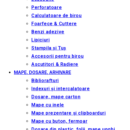
Perforatoare
Calculatoare de birou
Foarfece & Cuttere
Benzi adezive
Lipiciuri
Stampila și Tuș
Accesorii pentru birou
Ascuțitori & Radiere
MAPE, DOSARE, ARHIVARE
Bibliorafturi
Indexuri și intercalatoare
Dosare, mape carton
Mape cu inele
Mape prezentare și clipboarduri
Mape cu buton, fermoar
Dosare din plastic, folii, mape unghi