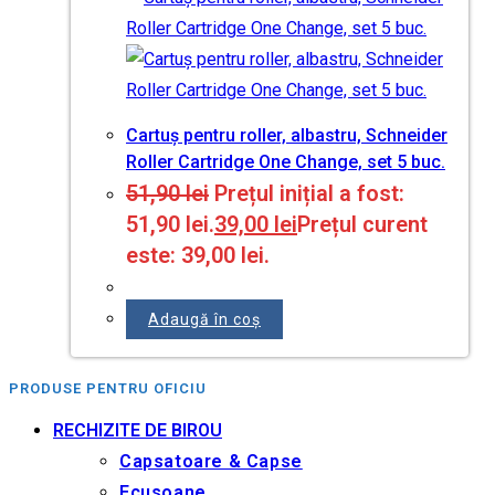
Cartuș pentru roller, albastru, Schneider
Roller Cartridge One Change, set 5 buc.
51,90
lei
Prețul inițial a fost:
51,90 lei.
39,00
lei
Prețul curent
este: 39,00 lei.
Adaugă în coș
PRODUSE PENTRU OFICIU
RECHIZITE DE BIROU
Capsatoare & Capse
Ecusoane