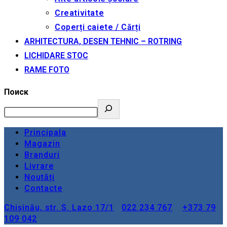
Creativitate
Coperți caiete / Cărți
ARHITECTURA, DESEN TEHNIC – ROTRING
LICHIDARE STOC
RAME FOTO
Поиск
Principala
Magazin
Branduri
Livrare
Noutăți
Contacte
Chișinău, str. S. Lazo 17/1
022 234 767
+373 79
109 042