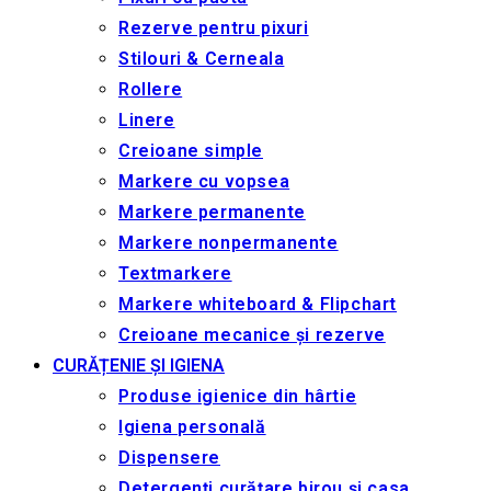
Rezerve pentru pixuri
Stilouri & Сerneala
Rollere
Linere
Creioane simple
Markere cu vopsea
Markere permanente
Markere nonpermanente
Textmarkere
Markere whiteboard & Flipchart
Creioane mecanice și rezerve
CURĂȚENIE ȘI IGIENA
Produse igienice din hârtie
Igiena personală
Dispensere
Detergenți curățare birou și casa