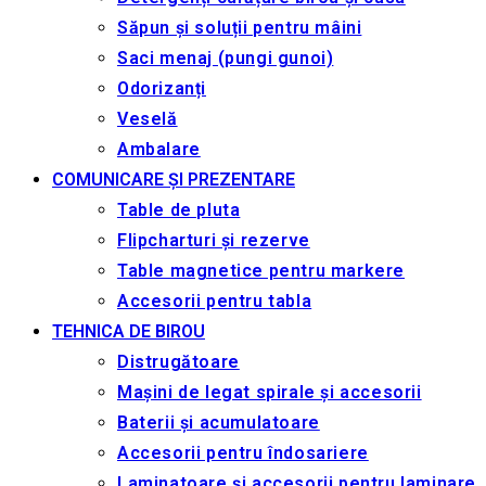
Săpun și soluții pentru mâini
Saci menaj (pungi gunoi)
Odorizanți
Veselă
Ambalare
COMUNICARE ȘI PREZENTARE
Table de pluta
Flipcharturi și rezerve
Table magnetice pentru markere
Accesorii pentru tabla
TEHNICA DE BIROU
Distrugătoare
Mașini de legat spirale și accesorii
Baterii și acumulatoare
Accesorii pentru îndosariere
Laminatoare și accesorii pentru laminare