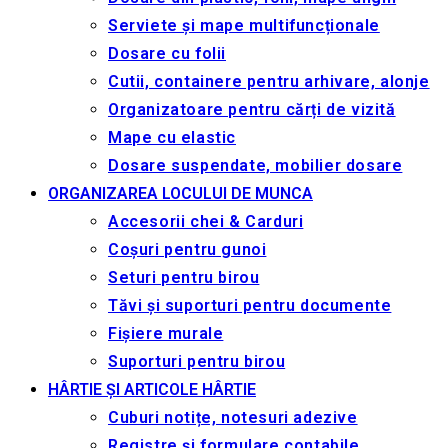
Serviete și mape multifuncționale
Dosare cu folii
Cutii, containere pentru arhivare, alonje
Organizatoare pentru cărți de vizită
Mape cu elastic
Dosare suspendate, mobilier dosare
ORGANIZAREA LOCULUI DE MUNCA
Accesorii chei & Сarduri
Coșuri pentru gunoi
Seturi pentru birou
Tăvi și suporturi pentru documente
Fișiere murale
Suporturi pentru birou
HÂRTIE ȘI ARTICOLE HÂRTIE
Cuburi notițe, notesuri adezive
Registre și formulare contabile