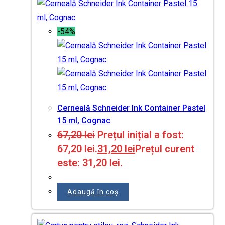
-54%
Cerneală Schneider Ink Container Pastel
15 ml, Cognac
67,20
lei
Prețul inițial a fost:
67,20 lei.
31,20
lei
Prețul curent
este: 31,20 lei.
Adaugă în coș