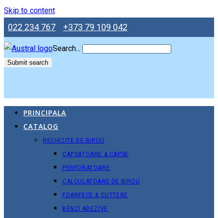
Skip to content
022 234 767
+373 79 109 042
Search...
Submit search
PRINCIPALA
CATALOG
RECHIZITE DE BIROU
CAPSATOARE & CAPSE
PERFORATOARE
CALCULATOARE DE BIROU
FOARFECE & CUTTERE
BENZI ADEZIVE