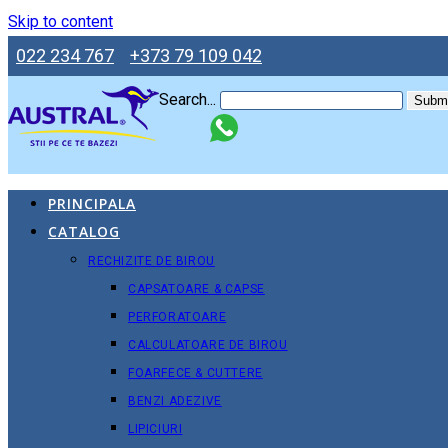
Skip to content
022 234 767
+373 79 109 042
Search...
Submi
PRINCIPALA
CATALOG
RECHIZITE DE BIROU
CAPSATOARE & CAPSE
PERFORATOARE
CALCULATOARE DE BIROU
FOARFECE & CUTTERE
BENZI ADEZIVE
LIPICIURI