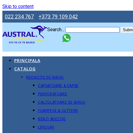
Skip to content
022 234 767
+373 79 109 042
Search...
Submi
PRINCIPALA
CATALOG
RECHIZITE DE BIROU
CAPSATOARE & CAPSE
PERFORATOARE
CALCULATOARE DE BIROU
FOARFECE & CUTTERE
BENZI ADEZIVE
LIPICIURI