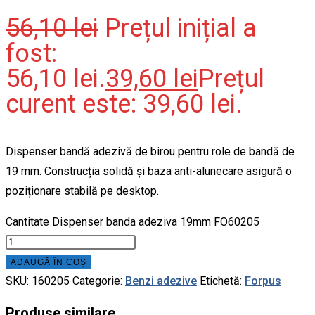
56,10
lei
Prețul inițial a
fost:
56,10 lei.
39,60
lei
Prețul
curent este: 39,60 lei.
Dispenser bandă adezivă de birou pentru role de bandă de
19 mm. Construcția solidă și baza anti-alunecare asigură o
poziționare stabilă pe desktop.
Cantitate Dispenser banda adeziva 19mm FO60205
ADAUGĂ ÎN COȘ
SKU:
160205
Categorie:
Benzi adezive
Etichetă:
Forpus
Produse similare