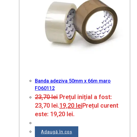
Banda adeziva 50mm x 66m maro
FO60112
23,70
lei
Prețul inițial a fost:
23,70 lei.
19,20
lei
Prețul curent
este: 19,20 lei.
Adaugă în coș