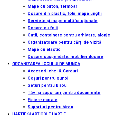
Mape cu buton, fermoar
Dosare din plastic, folii, mape unghi
Serviete și mape multifuncționale
Dosare cu folii
Cutii, containere pentru arhivare, alonje
Organizatoare pentru cărți de vizită
Mape cu elastic
Dosare suspendate, mobilier dosare
ORGANIZAREA LOCULUI DE MUNCA
Accesorii chei & Сarduri
Coșuri pentru gunoi
Seturi pentru birou
Tăvi și suporturi pentru documente
Fișiere murale
Suporturi pentru birou
HÂRTIE ȘI ARTICOLE HÂRTIE