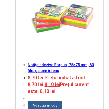
Notițe adezive Forpus, 75×75 mm, 80
file, galben intens
8,70
lei
Prețul inițial a fost:
8,70 lei.
8,10
lei
Prețul curent
este: 8,10 lei.
Adaugă în coș