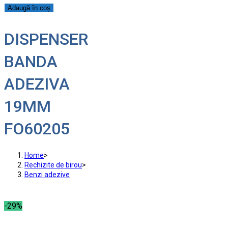
Adaugă în coș
DISPENSER
BANDA
ADEZIVA
19MM
FO60205
Home
>
Rechizite de birou
>
Benzi adezive
-29%