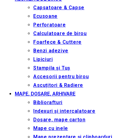
Capsatoare & Capse
Ecusoane
Perforatoare
Calculatoare de birou
Foarfece & Cuttere
Benzi adezive
Lipiciuri
Stampila și Tuș
Accesorii pentru birou
Ascuțitori & Radiere
MAPE, DOSARE, ARHIVARE
Bibliorafturi
Indexuri și intercalatoare
Dosare, mape carton
Mape cu inele
Mape prezentare și clipboarduri