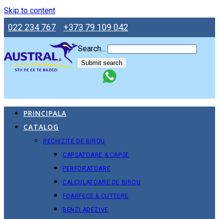
Skip to content
022 234 767
+373 79 109 042
Search...
Submit search
PRINCIPALA
CATALOG
RECHIZITE DE BIROU
CAPSATOARE & CAPSE
PERFORATOARE
CALCULATOARE DE BIROU
FOARFECE & CUTTERE
BENZI ADEZIVE