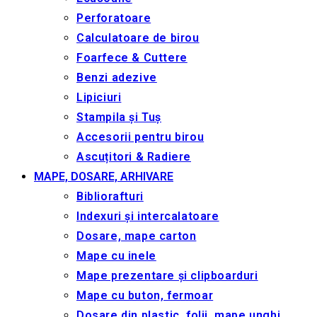
Perforatoare
Calculatoare de birou
Foarfece & Cuttere
Benzi adezive
Lipiciuri
Stampila și Tuș
Accesorii pentru birou
Ascuțitori & Radiere
MAPE, DOSARE, ARHIVARE
Bibliorafturi
Indexuri și intercalatoare
Dosare, mape carton
Mape cu inele
Mape prezentare și clipboarduri
Mape cu buton, fermoar
Dosare din plastic, folii, mape unghi