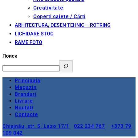
Creativitate
Coperți caiete / Cărți
ARHITECTURA, DESEN TEHNIC – ROTRING
LICHIDARE STOC
RAME FOTO
Поиск
Principala
Magazin
Branduri
Livrare
Noutăți
Contacte
Chișinău, str. S. Lazo 17/1
022 234 767
+373 79
109 042