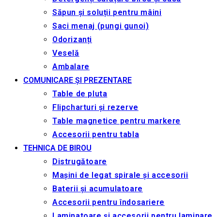
Săpun și soluții pentru mâini
Saci menaj (pungi gunoi)
Odorizanți
Veselă
Ambalare
COMUNICARE ȘI PREZENTARE
Table de pluta
Flipcharturi și rezerve
Table magnetice pentru markere
Accesorii pentru tabla
TEHNICA DE BIROU
Distrugătoare
Mașini de legat spirale și accesorii
Baterii și acumulatoare
Accesorii pentru îndosariere
Laminatoare și accesorii pentru laminare