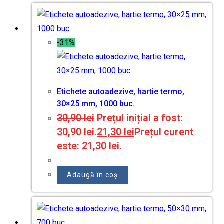
-31%
Etichete autoadezive, hartie termo,
30×25 mm, 1000 buc.
30,90
lei
Prețul inițial a fost:
30,90 lei.
21,30
lei
Prețul curent
este: 21,30 lei.
Adaugă în coș