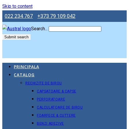
Skip to content
022 234 767
+373 79 109 042
Search...
Submit search
PRINCIPALA
CATALOG
RECHIZITE DE BIROU
CAPSATOARE & CAPSE
PERFORATOARE
CALCULATOARE DE BIROU
FOARFECE & CUTTERE
BENZI ADEZIVE