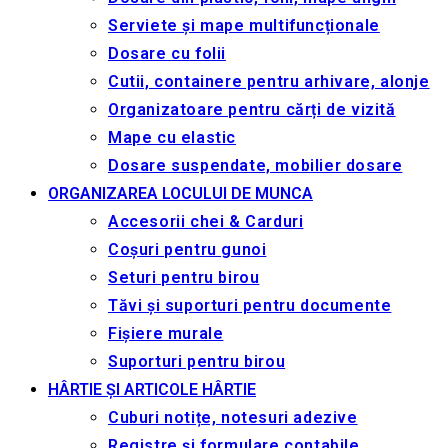
Serviete și mape multifuncționale
Dosare cu folii
Cutii, containere pentru arhivare, alonje
Organizatoare pentru cărți de vizită
Mape cu elastic
Dosare suspendate, mobilier dosare
ORGANIZAREA LOCULUI DE MUNCA
Accesorii chei & Сarduri
Coșuri pentru gunoi
Seturi pentru birou
Tăvi și suporturi pentru documente
Fișiere murale
Suporturi pentru birou
HÂRTIE ȘI ARTICOLE HÂRTIE
Cuburi notițe, notesuri adezive
Registre și formulare contabile