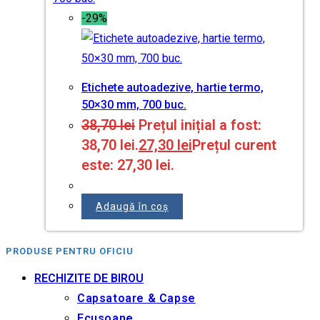
-29%
Etichete autoadezive, hartie termo,
50×30 mm, 700 buc.
38,70
lei
Prețul inițial a fost:
38,70 lei.
27,30
lei
Prețul curent
este: 27,30 lei.
Adaugă în coș
PRODUSE PENTRU OFICIU
RECHIZITE DE BIROU
Capsatoare & Capse
Ecusoane