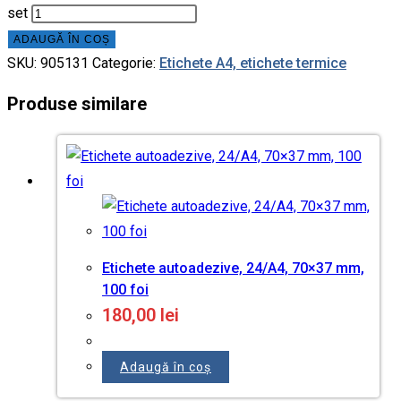
set
ADAUGĂ ÎN COȘ
SKU:
905131
Categorie:
Etichete A4, etichete termice
Produse similare
Etichete autoadezive, 24/A4, 70×37 mm,
100 foi
180,00
lei
Adaugă în coș