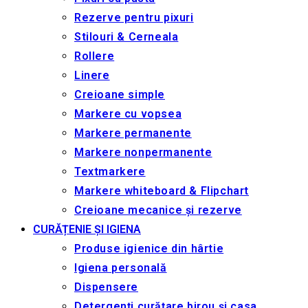
Rezerve pentru pixuri
Stilouri & Сerneala
Rollere
Linere
Creioane simple
Markere cu vopsea
Markere permanente
Markere nonpermanente
Textmarkere
Markere whiteboard & Flipchart
Creioane mecanice și rezerve
CURĂȚENIE ȘI IGIENA
Produse igienice din hârtie
Igiena personală
Dispensere
Detergenți curățare birou și casa