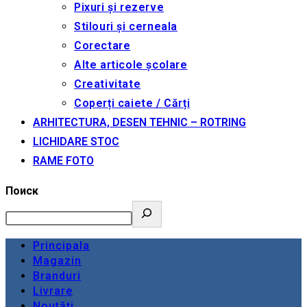
Pixuri și rezerve
Stilouri și cerneala
Corectare
Alte articole școlare
Creativitate
Coperți caiete / Cărți
ARHITECTURA, DESEN TEHNIC – ROTRING
LICHIDARE STOC
RAME FOTO
Поиск
Principala
Magazin
Branduri
Livrare
Noutăți