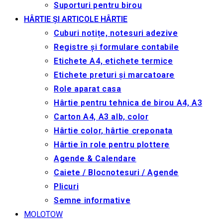
Suporturi pentru birou
HÂRTIE ȘI ARTICOLE HÂRTIE
Cuburi notițe, notesuri adezive
Registre și formulare contabile
Etichete A4, etichete termice
Etichete preturi și marcatoare
Role aparat casa
Hârtie pentru tehnica de birou A4, A3
Carton A4, A3 alb, color
Hârtie color, hârtie creponata
Hârtie în role pentru plottere
Agende & Calendare
Caiete / Blocnotesuri / Agende
Plicuri
Semne informative
MOLOTOW