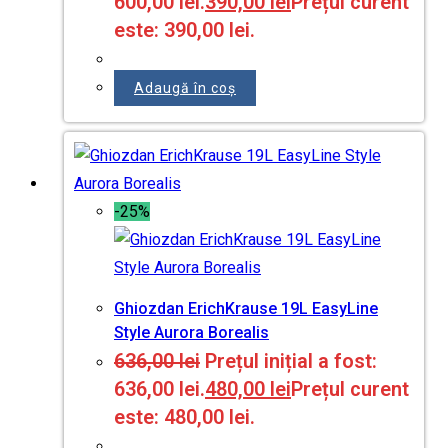
600,00 lei.
390,00
lei
Prețul curent
este: 390,00 lei.
Adaugă în coș
-25%
Ghiozdan ErichKrause 19L EasyLine
Style Aurora Borealis
636,00
lei
Prețul inițial a fost:
636,00 lei.
480,00
lei
Prețul curent
este: 480,00 lei.