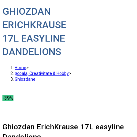
GHIOZDAN
ERICHKRAUSE
17L EASYLINE
DANDELIONS
Home
>
Școala, Creativitate & Hobby
>
Ghiozdane
-39%
Ghiozdan ErichKrause 17L easyline
Dandelions