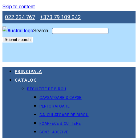
Skip to content
022 234 767
+373 79 109 042
Search...
Submit search
PRINCIPALA
CATALOG
RECHIZITE DE BIROU
CAPSATOARE & CAPSE
PERFORATOARE
CALCULATOARE DE BIROU
FOARFECE & CUTTERE
BENZI ADEZIVE