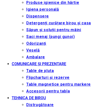
Produse igienice din hârtie
Igiena personală
Dispensere
Detergenți curățare birou și casa
Săpun și soluții pentru mâini
Saci menaj (pungi gunoi)
Odorizanți
Veselă
Ambalare
COMUNICARE ȘI PREZENTARE
Table de pluta
Flipcharturi și rezerve
Table magnetice pentru markere
Accesorii pentru tabla
TEHNICA DE BIROU
Distrugătoare