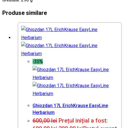
Produse similare
-35%
Ghiozdan 17L ErichKrause EasyLine
Herbarium
600,00
lei
Prețul inițial a fost: