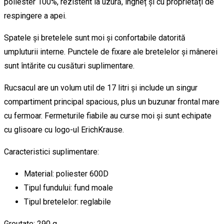
poliester 100%, rezistent la uzură, îngheț și cu proprietăți de
respingere a apei.
Spatele și bretelele sunt moi și confortabile datorită
umpluturii interne. Punctele de fixare ale bretelelor și mânerei
sunt întărite cu cusături suplimentare.
Rucsacul are un volum util de 17 litri și include un singur
compartiment principal spacious, plus un buzunar frontal mare
cu fermoar. Fermeturile fiabile au curse moi și sunt echipate
cu glisoare cu logo-ul ErichKrause.
Caracteristici suplimentare:
Material: poliester 600D
Tipul fundului: fund moale
Tipul bretelelor: reglabile
Greutate: 290 g