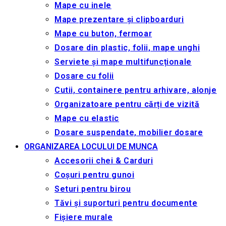
Mape cu inele
Mape prezentare și clipboarduri
Mape cu buton, fermoar
Dosare din plastic, folii, mape unghi
Serviete și mape multifuncționale
Dosare cu folii
Cutii, containere pentru arhivare, alonje
Organizatoare pentru cărți de vizită
Mape cu elastic
Dosare suspendate, mobilier dosare
ORGANIZAREA LOCULUI DE MUNCA
Accesorii chei & Сarduri
Coșuri pentru gunoi
Seturi pentru birou
Tăvi și suporturi pentru documente
Fișiere murale