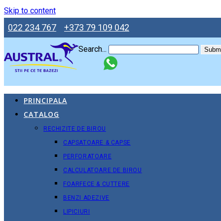
Skip to content
022 234 767
+373 79 109 042
Search...
Submi
PRINCIPALA
CATALOG
RECHIZITE DE BIROU
CAPSATOARE & CAPSE
PERFORATOARE
CALCULATOARE DE BIROU
FOARFECE & CUTTERE
BENZI ADEZIVE
LIPICIURI