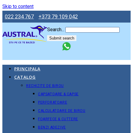
Skip to content
022 234 767
+373 79 109 042
Search...
Submit search
PRINCIPALA
CATALOG
RECHIZITE DE BIROU
CAPSATOARE & CAPSE
PERFORATOARE
CALCULATOARE DE BIROU
FOARFECE & CUTTERE
BENZI ADEZIVE