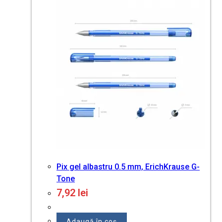
Pix gel albastru 0.5 mm, ErichKrause G-
Tone
7,92
lei
Adaugă în coș