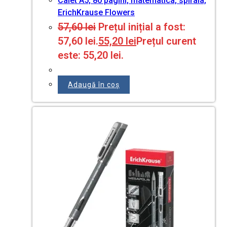
Caiet A5, 80 pagini, matematica, spirala,
ErichKrause Flowers
57,60
lei
Prețul inițial a fost:
57,60 lei.
55,20
lei
Prețul curent
este: 55,20 lei.
Adaugă în coș