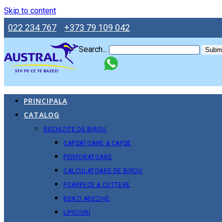
Skip to content
022 234 767
+373 79 109 042
Search...
Submi
PRINCIPALA
CATALOG
RECHIZITE DE BIROU
CAPSATOARE & CAPSE
PERFORATOARE
CALCULATOARE DE BIROU
FOARFECE & CUTTERE
BENZI ADEZIVE
LIPICIURI