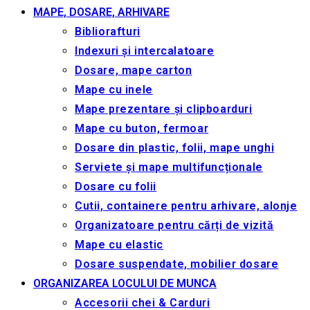
MAPE, DOSARE, ARHIVARE
Bibliorafturi
Indexuri și intercalatoare
Dosare, mape carton
Mape cu inele
Mape prezentare și clipboarduri
Mape cu buton, fermoar
Dosare din plastic, folii, mape unghi
Serviete și mape multifuncționale
Dosare cu folii
Cutii, containere pentru arhivare, alonje
Organizatoare pentru cărți de vizită
Mape cu elastic
Dosare suspendate, mobilier dosare
ORGANIZAREA LOCULUI DE MUNCA
Accesorii chei & Сarduri