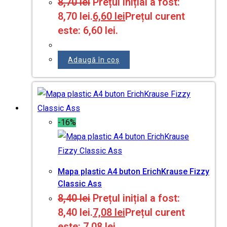
8,70
lei
Prețul inițial a fost:
8,70 lei.
6,60
lei
Prețul curent
este: 6,60 lei.
Adaugă în coș
-16%
Mapa plastic A4 buton ErichKrause Fizzy
Classic Ass
8,40
lei
Prețul inițial a fost:
8,40 lei.
7,08
lei
Prețul curent
este: 7,08 lei.