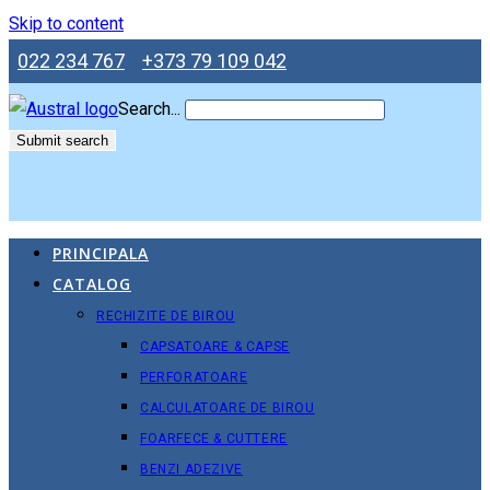
Skip to content
022 234 767
+373 79 109 042
Search...
Submit search
PRINCIPALA
CATALOG
RECHIZITE DE BIROU
CAPSATOARE & CAPSE
PERFORATOARE
CALCULATOARE DE BIROU
FOARFECE & CUTTERE
BENZI ADEZIVE