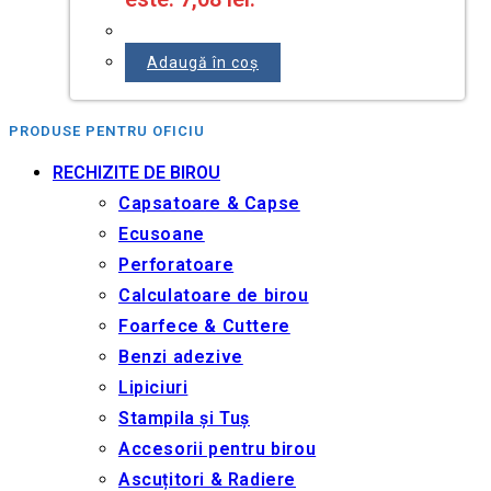
Adaugă în coș
PRODUSE PENTRU OFICIU
RECHIZITE DE BIROU
Capsatoare & Capse
Ecusoane
Perforatoare
Calculatoare de birou
Foarfece & Cuttere
Benzi adezive
Lipiciuri
Stampila și Tuș
Accesorii pentru birou
Ascuțitori & Radiere