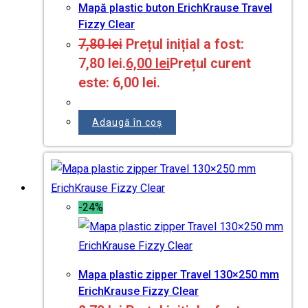
Mapă plastic buton ErichKrause Travel
Fizzy Clear
7,80
lei
Prețul inițial a fost:
7,80 lei.
6,00
lei
Prețul curent
este: 6,00 lei.
Adaugă în coș
-24%
Mapa plastic zipper Travel 130×250 mm
ErichKrause Fizzy Clear