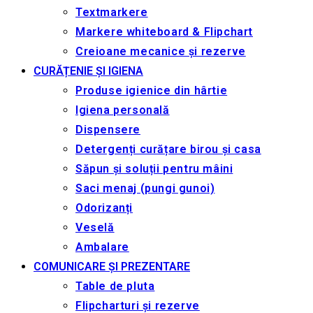
Textmarkere
Markere whiteboard & Flipchart
Creioane mecanice și rezerve
CURĂȚENIE ȘI IGIENA
Produse igienice din hârtie
Igiena personală
Dispensere
Detergenți curățare birou și casa
Săpun și soluții pentru mâini
Saci menaj (pungi gunoi)
Odorizanți
Veselă
Ambalare
COMUNICARE ȘI PREZENTARE
Table de pluta
Flipcharturi și rezerve