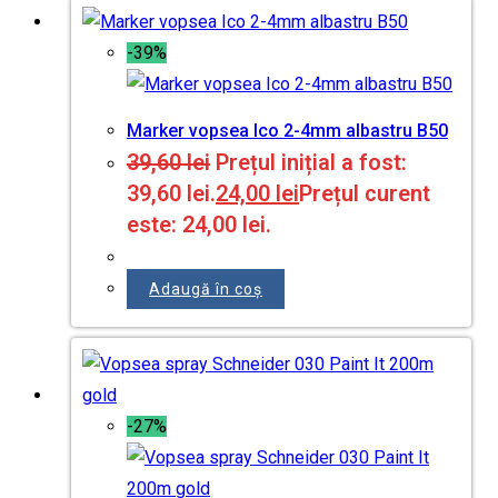
-39%
Marker vopsea Ico 2-4mm albastru B50
39,60
lei
Prețul inițial a fost:
39,60 lei.
24,00
lei
Prețul curent
este: 24,00 lei.
Adaugă în coș
-27%