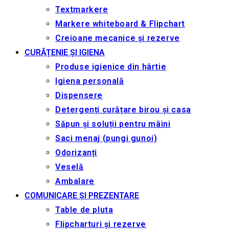
Textmarkere
Markere whiteboard & Flipchart
Creioane mecanice și rezerve
CURĂȚENIE ȘI IGIENA
Produse igienice din hârtie
Igiena personală
Dispensere
Detergenți curățare birou și casa
Săpun și soluții pentru mâini
Saci menaj (pungi gunoi)
Odorizanți
Veselă
Ambalare
COMUNICARE ȘI PREZENTARE
Table de pluta
Flipcharturi și rezerve