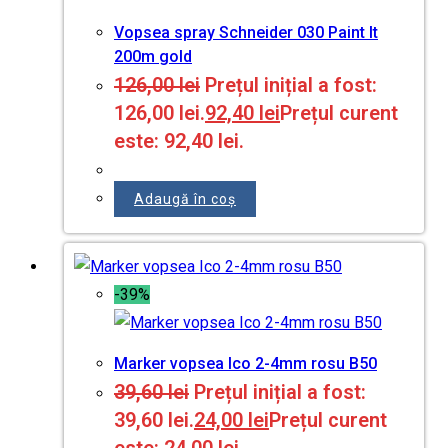
Vopsea spray Schneider 030 Paint It
200m gold
126,00
lei
Prețul inițial a fost:
126,00 lei.
92,40
lei
Prețul curent
este: 92,40 lei.
Adaugă în coș
-39%
Marker vopsea Ico 2-4mm rosu B50
39,60
lei
Prețul inițial a fost:
39,60 lei.
24,00
lei
Prețul curent