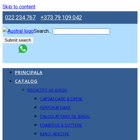
Skip to content
022 234 767
+373 79 109 042
Search...
Submit search
PRINCIPALA
CATALOG
RECHIZITE DE BIROU
CAPSATOARE & CAPSE
PERFORATOARE
CALCULATOARE DE BIROU
FOARFECE & CUTTERE
BENZI ADEZIVE