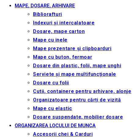
MAPE, DOSARE, ARHIVARE
Bibliorafturi
Indexuri și intercalatoare
Dosare, mape carton
Mape cu inele
Mape prezentare și clipboarduri
Mape cu buton, fermoar
Dosare din plastic, folii, mape unghi
Serviete și mape multifuncționale
Dosare cu folii
Cutii, containere pentru arhivare, alonje
Organizatoare pentru cărți de vizită
Mape cu elastic
Dosare suspendate, mobilier dosare
ORGANIZAREA LOCULUI DE MUNCA
Accesorii chei & Сarduri