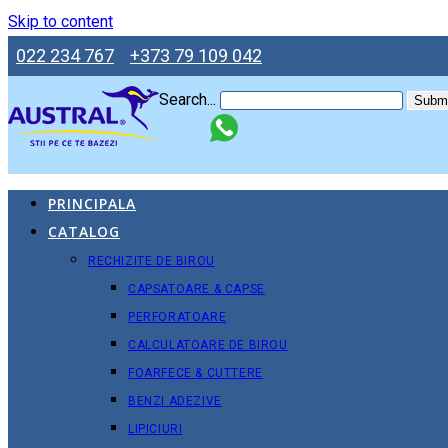
Skip to content
022 234 767
+373 79 109 042
Search...
Submi
PRINCIPALA
CATALOG
RECHIZITE DE BIROU
CAPSATOARE & CAPSE
PERFORATOARE
CALCULATOARE DE BIROU
FOARFECE & CUTTERE
BENZI ADEZIVE
LIPICIURI