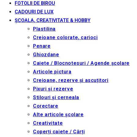
FOTOLII DE BIROU
CADOURI DE LUX
ȘCOALA, CREATIVITATE & HOBBY
Plastilina
Creioane colorate, carioci
Penare
Ghiozdane
Caiete / Blocnotesuri / Agende școlare
Articole pictura
Creioane, rezerve și ascuțitori
Pixuri și rezerve
Stilouri și cerneala
Corectare
Alte articole școlare
Creativitate
Coperți caiete / Cărți