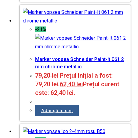
-21%
Marker vopsea Schneider Paint-It 061 2
mm chrome metallic
79,20
lei
Prețul inițial a fost:
79,20 lei.
62,40
lei
Prețul curent
este: 62,40 lei.
Adaugă în coș