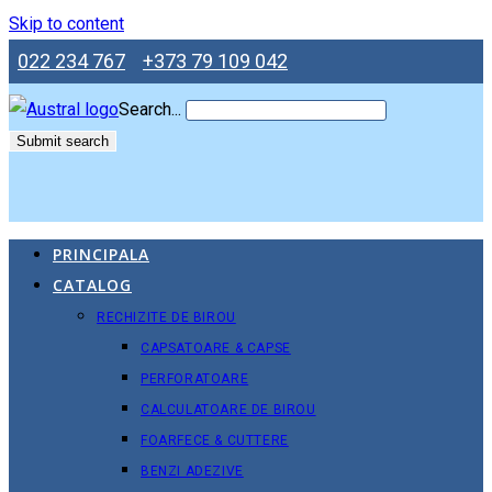
Skip to content
022 234 767
+373 79 109 042
Search...
Submit search
PRINCIPALA
CATALOG
RECHIZITE DE BIROU
CAPSATOARE & CAPSE
PERFORATOARE
CALCULATOARE DE BIROU
FOARFECE & CUTTERE
BENZI ADEZIVE