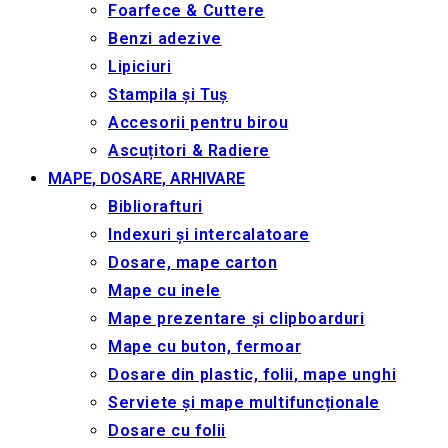
Foarfece & Cuttere
Benzi adezive
Lipiciuri
Stampila și Tuș
Accesorii pentru birou
Ascuțitori & Radiere
MAPE, DOSARE, ARHIVARE
Bibliorafturi
Indexuri și intercalatoare
Dosare, mape carton
Mape cu inele
Mape prezentare și clipboarduri
Mape cu buton, fermoar
Dosare din plastic, folii, mape unghi
Serviete și mape multifuncționale
Dosare cu folii