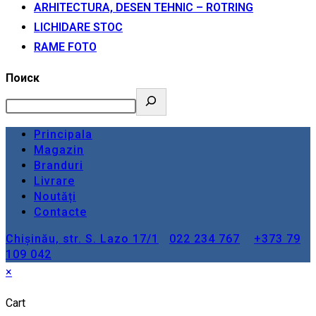
ARHITECTURA, DESEN TEHNIC – ROTRING
LICHIDARE STOC
RAME FOTO
Поиск
Principala
Magazin
Branduri
Livrare
Noutăți
Contacte
Chișinău, str. S. Lazo 17/1
022 234 767
+373 79
109 042
×
Cart