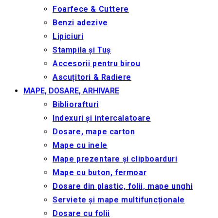
Foarfece & Cuttere
Benzi adezive
Lipiciuri
Stampila și Tuș
Accesorii pentru birou
Ascuțitori & Radiere
MAPE, DOSARE, ARHIVARE
Bibliorafturi
Indexuri și intercalatoare
Dosare, mape carton
Mape cu inele
Mape prezentare și clipboarduri
Mape cu buton, fermoar
Dosare din plastic, folii, mape unghi
Serviete și mape multifuncționale
Dosare cu folii