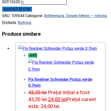
S0312630
ADAUGĂ ÎN COȘ
SKU:
109544
Categorie:
Arhitectura, Desen tehnic – rotring
Etichetă:
Rotring
Produse similare
-44%
Pix fineliner Schneider Pictus verde
0.7mm
43,20
lei
Prețul inițial a fost:
43,20 lei.
24,00
lei
Prețul curent
este: 24,00 lei.