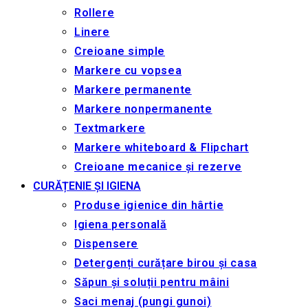
Rollere
Linere
Creioane simple
Markere cu vopsea
Markere permanente
Markere nonpermanente
Textmarkere
Markere whiteboard & Flipchart
Creioane mecanice și rezerve
CURĂȚENIE ȘI IGIENA
Produse igienice din hârtie
Igiena personală
Dispensere
Detergenți curățare birou și casa
Săpun și soluții pentru mâini
Saci menaj (pungi gunoi)