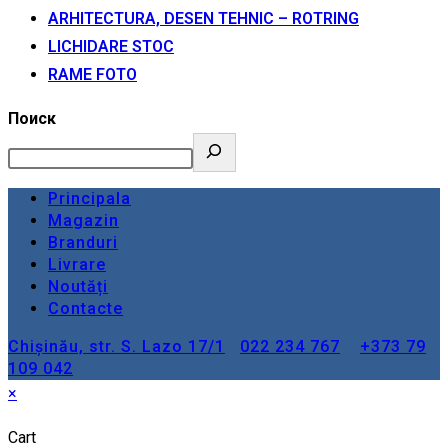
ARHITECTURA, DESEN TEHNIC – ROTRING
LICHIDARE STOC
RAME FOTO
Поиск
Principala
Magazin
Branduri
Livrare
Noutăți
Contacte
Chișinău, str. S. Lazo 17/1
022 234 767
+373 79
109 042
×
Cart