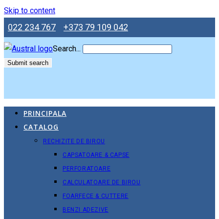
Skip to content
022 234 767
+373 79 109 042
Search...
Submit search
PRINCIPALA
CATALOG
RECHIZITE DE BIROU
CAPSATOARE & CAPSE
PERFORATOARE
CALCULATOARE DE BIROU
FOARFECE & CUTTERE
BENZI ADEZIVE