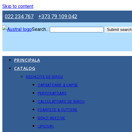
Skip to content
022 234 767
+373 79 109 042
Search...
Submit search
PRINCIPALA
CATALOG
RECHIZITE DE BIROU
CAPSATOARE & CAPSE
PERFORATOARE
CALCULATOARE DE BIROU
FOARFECE & CUTTERE
BENZI ADEZIVE
LIPICIURI